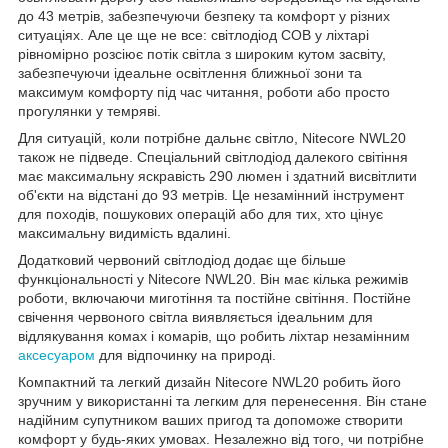
до 43 метрів, забезпечуючи безпеку та комфорт у різних
ситуаціях. Але це ще не все: світлодіод COB у ліхтарі
рівномірно розсіює потік світла з широким кутом засвіту,
забезпечуючи ідеальне освітлення ближньої зони та
максимум комфорту під час читання, роботи або просто
прогулянки у темряві.
Для ситуацій, коли потрібне дальнє світло, Nitecore NWL20
також не підведе. Спеціальний світлодіод далекого світіння
має максимальну яскравість 290 люмен і здатний висвітлити
об'єкти на відстані до 93 метрів. Це незамінний інструмент
для походів, пошукових операцій або для тих, хто цінує
максимальну видимість вдалині.
Додатковий червоний світлодіод додає ще більше
функціональності у Nitecore NWL20. Він має кілька режимів
роботи, включаючи миготіння та постійне світіння. Постійне
свічення червоного світла виявляється ідеальним для
відлякування комах і комарів, що робить ліхтар незамінним
аксесуаром
для відпочинку на природі.
Компактний та легкий дизайн Nitecore NWL20 робить його
зручним у використанні та легким для перенесення. Він стане
надійним супутником ваших пригод та допоможе створити
комфорт у будь-яких умовах. Незалежно від того, чи потрібне