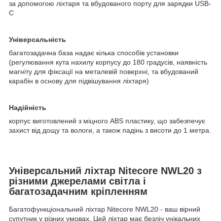
за допомогою ліхтаря та вбудованого порту для зарядки USB-
C
Універсальність
багатозадачна база надає кілька способів установки
(регулювання кута нахилу корпусу до 180 градусів, наявність
магніту для фіксації на металевій поверхні, та вбудований
карабін в основу для підвішування ліхтаря)
Надійність
корпус виготовлений з міцного ABS пластику, що забезпечує
захист від дощу та вологи, а також падінь з висоти до 1 метра.
Універсальний ліхтар Nitecore NWL20 з
різними джерелами світла і
багатозадачним кріпленням
Багатофункціональний ліхтар Nitecore NWL20 - ваш вірний
супутник у різних умовах. Цей ліхтар має безліч унікальних