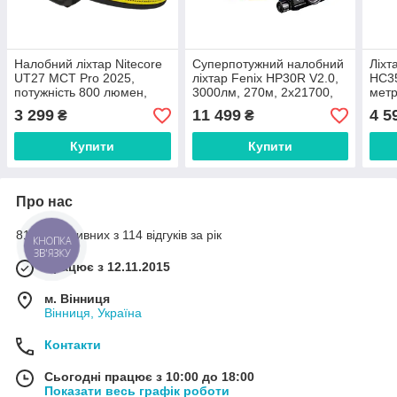
Налобний ліхтар Nitecore
Суперпотужний налобний
Ліхт
UT27 MCT Pro 2025,
ліхтар Fenix HP30R V2.0,
HC35
потужність 800 люмен,
3000лм, 270м, 2х21700,
метр
IP68, червоне світло, USB-
IP66
S3, 
3 299
11 499
4 5
₴
₴
C зарядка, легкий корпус
74 г, 6 режим
Купити
Купити
Про нас
81% позитивних з 114 відгуків за рік
КНОПКА
ЗВ'ЯЗКУ
Працює з 12.11.2015
м. Вінниця
Вінниця, Україна
Контакти
Сьогодні працює з 10:00 до 18:00
Показати весь графік роботи