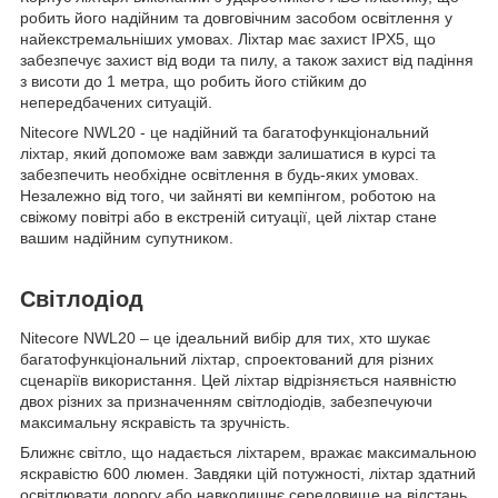
робить його надійним та довговічним засобом освітлення у
найекстремальніших умовах. Ліхтар має захист IPX5, що
забезпечує захист від води та пилу, а також захист від падіння
з висоти до 1 метра, що робить його стійким до
непередбачених ситуацій.
Nitecore NWL20 - це надійний та багатофункціональний
ліхтар, який допоможе вам завжди залишатися в курсі та
забезпечить необхідне освітлення в будь-яких умовах.
Незалежно від того, чи зайняті ви кемпінгом, роботою на
свіжому повітрі або в екстреній ситуації, цей ліхтар стане
вашим надійним супутником.
Світлодіод
Nitecore NWL20 – це ідеальний вибір для тих, хто шукає
багатофункціональний ліхтар, спроектований для різних
сценаріїв використання. Цей ліхтар відрізняється наявністю
двох різних за призначенням світлодіодів, забезпечуючи
максимальну яскравість та зручність.
Ближнє світло, що надається ліхтарем, вражає максимальною
яскравістю 600 люмен. Завдяки цій потужності, ліхтар здатний
освітлювати дорогу або навколишнє середовище на відстань