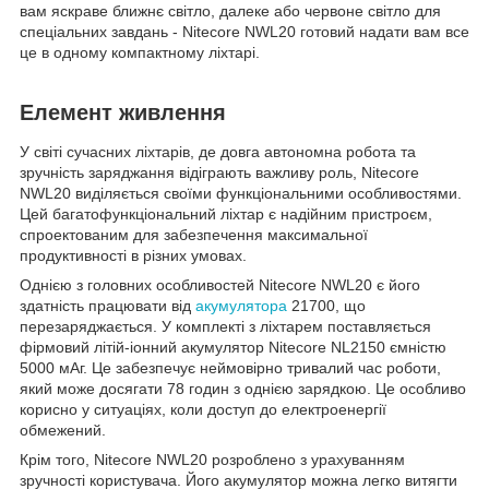
вам яскраве ближнє світло, далеке або червоне світло для
спеціальних завдань - Nitecore NWL20 готовий надати вам все
це в одному компактному ліхтарі.
Елемент живлення
У світі сучасних ліхтарів, де довга автономна робота та
зручність заряджання відіграють важливу роль, Nitecore
NWL20 виділяється своїми функціональними особливостями.
Цей багатофункціональний ліхтар є надійним пристроєм,
спроектованим для забезпечення максимальної
продуктивності в різних умовах.
Однією з головних особливостей Nitecore NWL20 є його
здатність працювати від
акумулятора
21700, що
перезаряджається. У комплекті з ліхтарем поставляється
фірмовий літій-іонний акумулятор Nitecore NL2150 ємністю
5000 мАг. Це забезпечує неймовірно тривалий час роботи,
який може досягати 78 годин з однією зарядкою. Це особливо
корисно у ситуаціях, коли доступ до електроенергії
обмежений.
Крім того, Nitecore NWL20 розроблено з урахуванням
зручності користувача. Його акумулятор можна легко витягти