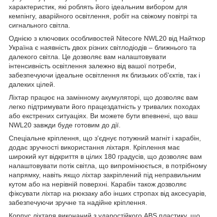
характеристик, які роблять його ідеальним вибором для
кемпінгу, аварійного освітлення, робіт на свіжому повітрі та
сигнального світла.
Однією з ключових особливостей Nitecore NWL20 від Найткор
Україна є наявність двох різних світлодіодів – ближнього та
далекого світла. Це дозволяє вам налаштовувати
інтенсивність освітлення залежно від вашої потреби,
забезпечуючи ідеальне освітлення як близьких об'єктів, так і
далеких цілей.
Ліхтар працює на замінному акумуляторі, що дозволяє вам
легко підтримувати його працездатність у тривалих походах
або екстрених ситуаціях. Ви можете бути впевнені, що ваш
NWL20 завжди буде готовим до дії.
Спеціальне кріплення, що з'єднує потужний магніт і карабін,
додає зручності використання ліхтаря. Кріплення має
широкий кут відкриття в цілих 180 градусів, що дозволяє вам
налаштовувати потік світла, що випромінюється, в потрібному
напрямку, навіть якщо ліхтар закріплений під неправильним
кутом або на нерівній поверхні. Карабін також дозволяє
фіксувати ліхтар на рюкзаку або інших стропах від аксесуарів,
забезпечуючи зручне та надійне кріплення.
Корпус ліхтаря виконаний з ударостійкого ABS пластику, що