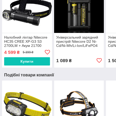
Налобний ліхтар Nitecore
Універсальний зарядний
Унів
HC35 CREE XP-G3 S3
пристрій Nitecore D2 Ni-
прис
2700LM + Акум 21700
Cd/Ni-Mh/Li-Ion/LiFePO4
Cd/N
(3.6-4.2V) 220V/12V power
Ion/
4 599
₴
5 399 ₴
V)/3
1 089
1 5
₴
Купити
Подібні товари компанії