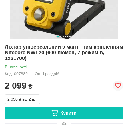
Ліхтар універсальний з магнітним кріпленням
Nitecore NWL20 (600 люмен, 7 режимів,
1x21700)
В наявності
Код: 007889
Опт і роздріб
2 099
₴
2 050 ₴
від 2 шт.
Купити
або