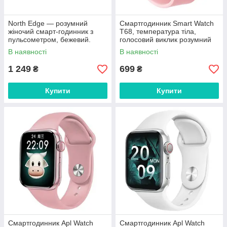
North Edge — розумний
Смартгодинник Smart Watch
жіночий смарт-годинник з
T68, температура тіла,
пульсометром, бежевий.
голосовий виклик розумний
годинник, колір pink
В наявності
В наявності
1 249
699
₴
₴
Купити
Купити
Смартгодинник Apl Watch
Смартгодинник Apl Watch