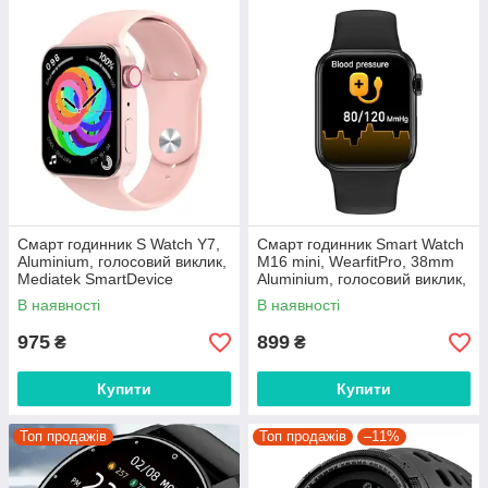
Смарт годинник S Watch Y7,
Смарт годинник Smart Watch
Aluminium, голосовий виклик,
M16 mini, WearfitPro, 38mm
Mediatek SmartDevice
Aluminium, голосовий виклик,
Рожевий
тонометр Чорний
В наявності
В наявності
975
899
₴
₴
Купити
Купити
Топ продажів
Топ продажів
–11%