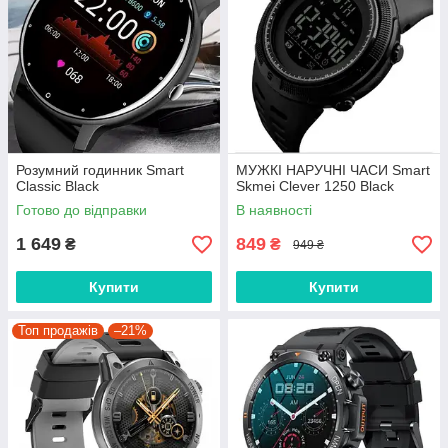
Розумний годинник Smart
МУЖКІ НАРУЧНІ ЧАСИ Smart
Classic Black
Skmei Clever 1250 Black
Готово до відправки
В наявності
1 649
849
₴
₴
949 ₴
Купити
Купити
Топ продажів
–21%