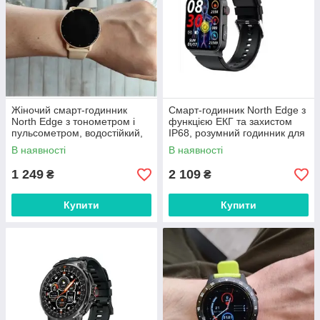
Жіночий смарт-годинник
Смарт-годинник North Edge з
North Edge з тонометром і
функцією ЕКГ та захистом
пульсометром, водостійкий,
IP68, розумний годинник для
рожевий.
контролю здоров’я.
В наявності
В наявності
1 249
2 109
₴
₴
Купити
Купити