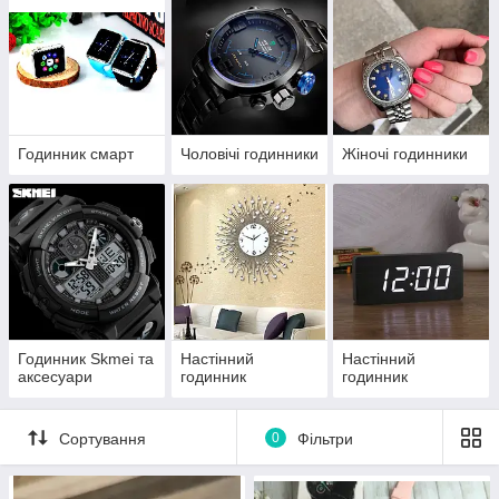
цінності!
Оригінальні і дешеві чоловічі годинники
- це реальність!
В каталозі інтернет-магазину «Тактик» представлені
механічні годинники тільки від перевірених виробників – це
великий асортимент аксесуарів з автоподзаводом.
Годинник смарт
Чоловічі годинники
Жіночі годинники
Представлені моделі відрізняються гарним дизайном, тому
здатні підкреслити гарний смак власника.
В нашому магазині представлені недорогі чоловічі годинники:
ціни і якість ідеально поєднуються в аксесуарах. Ви самі
можете переконатися в їх перевагах, подивившись наш
каталог.
Годинник Skmei та
Настінний
Настінний
аксесуари
годинник
годинник
Сортування
0
Фільтри