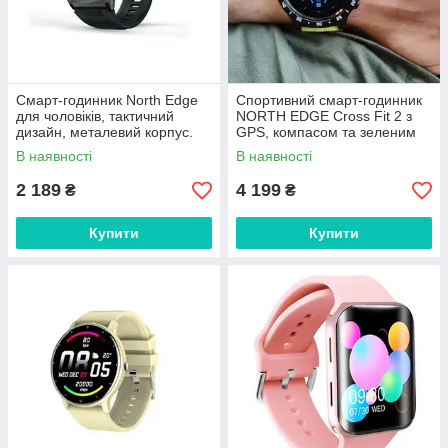
Смарт-годинник North Edge
Спортивний смарт-годинник
для чоловіків, тактичний
NORTH EDGE Cross Fit 2 з
дизайн, металевий корпус.
GPS, компасом та зеленим
ремінцем.
В наявності
В наявності
2 189
4 199
₴
₴
Купити
Купити