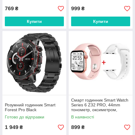
годинник
769
999
₴
₴
Купити
Купити
Смарт годинник Smart Watch
Розумний годинник Smart
Series 6 Z32 PRO, 44mm
Forest Pro Black
тонометр, оксиметром,
агометр Рожевий
Готово до відправки
В наявності
1 949
899
₴
₴