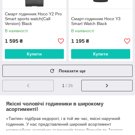
Смарт годинник Hoco Y2 Pro
Smart sports watch(Call
Смарт-годинник Hoco Y3
Version) Black
Smart Watch Black
В наявності
В наявності
1 595
1 195
₴
₴
Купити
Купити
Показати ще
1
/ 26
Якісні чоловічі годинники в широкому
асортименті!
«Тактик» підібрав недорогі, і в той же час, якісні наручний
годинник. У нас представлений широкий асортимент
незвичайних чоловічих годинників таких брендів як Jaragar,