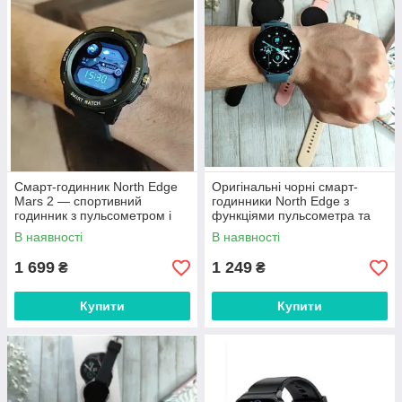
Смарт-годинник North Edge
Оригінальні чорні смарт-
Mars 2 — спортивний
годинники North Edge з
годинник з пульсометром і
функціями пульсометра та
крокоміром
тонометра
В наявності
В наявності
1 699
1 249
₴
₴
Купити
Купити