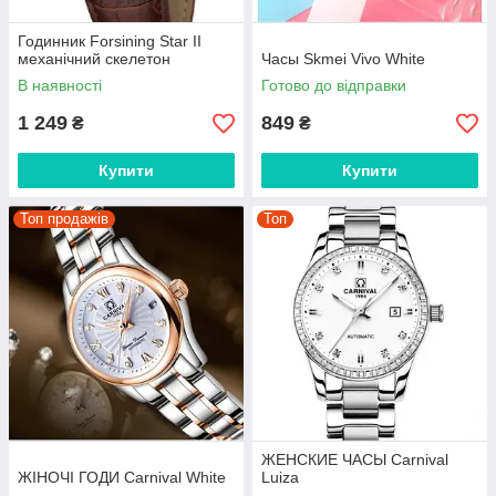
Годинник Forsining Star II
механічний скелетон
Часы Skmei Vivo White
В наявності
Готово до відправки
1 249
849
₴
₴
Купити
Купити
Топ продажів
Топ
ЖЕНСКИЕ ЧАСЫ Carnival
ЖІНОЧІ ГОДИ Carnival White
Luiza