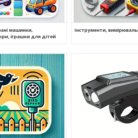
вані машинки,
Інструменти, вимірюваль
ри, іграшки для дітей