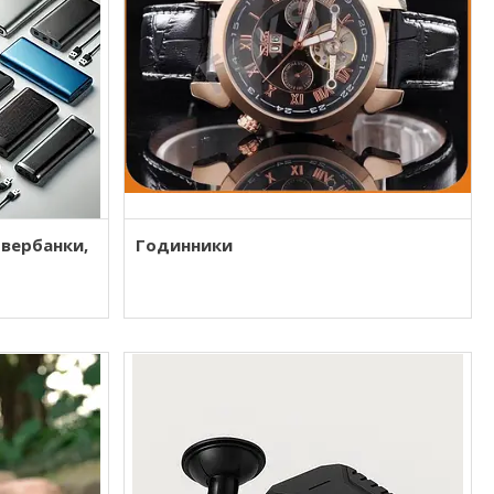
овербанки,
Годинники