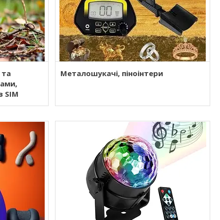
 та
Металошукачі, піноінтери
ами,
з SIM