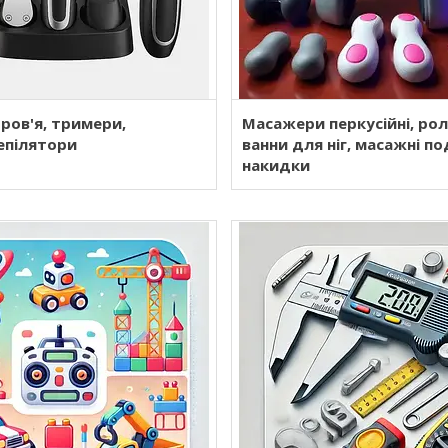
оров'я, тримери,
Масажери перкусійні, рол
епілятори
ванни для ніг, масажні п
накидки