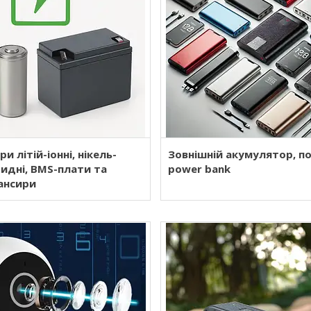
и літій-іонні, нікель-
Зовнішній акумулятор, п
идні, BMS-плати та
power bank
ансири