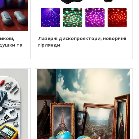
икові,
Лазерні дископроєктори, новорічні
одушки та
гірлянди