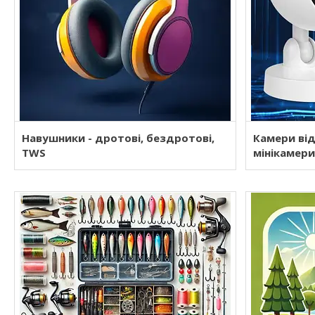
Навушники - дротові, бездротові,
Камери ві
TWS
мінікамери