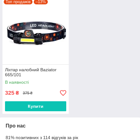
Топ продажів
–13%
Ліхтар налобний Baziator
665/101
В наявності
325
₴
375 ₴
Купити
Про нас
81% позитивних з 114 відгуків за рік