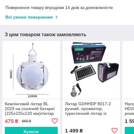
Повернення товару впродовж 14 днів за домовленістю
Всі умови повернення
З цим товаром також замовляють
Кемпінговий ліхтар BL
Ліхтар GDHHDP 8017-2
Нало
2029 на сонячній батареї
ручний, прожектор,
HD20
(225х225х120 мм)/ліхтар
туристичний ліхтар із
powe
для кемпінгу
сонячна батарея, Power
розд
475
1 5
₴
665 ₴
Bank автономна система
1 499
₴
Купити