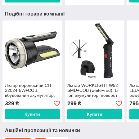
Подібні товари компанії
Ліхтар переносний CH-
Ліхтар WORKLIGHT-W52-
Ліхт
22024-5W+COB,
SMD+COB (white+red), Li-
LED+
вбудований акумулятор,
Ion акумулятор, поворот
powe
ЗУ Type-C
180º+180º, магніт, затиск,
акум
329
299
795
₴
₴
гак, ЗУ microUSB
Купити
Купити
Акційні пропозиції та новинки