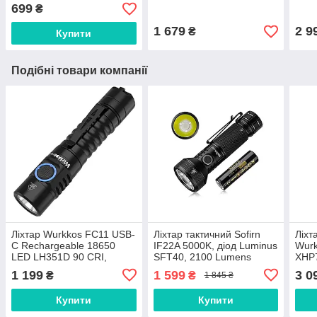
699
₴
1 679
2 9
₴
Купити
Подібні товари компанії
Ліхтар Wurkkos FC11 USB-
Ліхтар тактичний Sofirn
Ліхт
C Rechargeable 18650
IF22A 5000K, діод Luminus
Wurk
LED LH351D 90 CRI,
SFT40, 2100 Lumens
XHP
чорний
1 199
1 599
3 0
₴
₴
1 845 ₴
Купити
Купити