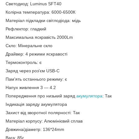
Светодиод: Luminus SFT40
Колірна температура: 6000-6500К
Матеріал підкладки світлодіода: мідь
Рефлектор: гладкий
Максимальна яскравість 2000Lm
Скло: Мінеральне скло
Драйвер: 4 режими яскравості
Термоконтроль: є
Заряд через роз'єм USB-C
Пам'ять останнього режиму: є
Напух живлення 3 — 4.2
Попередження про низький заряд
акумулятора
: Так
Індикація заряду акумулятора
Захист від зворотної полярності: Так
Матеріал корпусу: Алюмінієвий сплав
Довжина/діаметр: 136*24mm
Вага: 85г