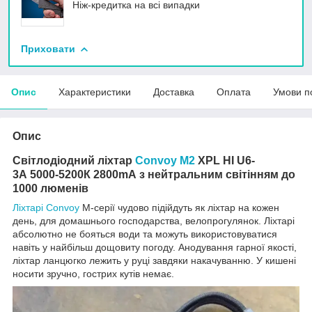
Ніж-кредитка на всі випадки
Приховати
Опис
Характеристики
Доставка
Оплата
Умови п
Опис
Світлодіодний ліхтар
Convoy M2
XPL HI U6-
3A 5000-5200К 2800mA
з нейтральним світінням до
1000 люменів
Ліхтарі Convoy
M-серії чудово підійдуть як ліхтар на кожен
день, для домашнього господарства, велопрогулянок. Ліхтарі
абсолютно не бояться води та можуть використовуватися
навіть у найбільш дощовиту погоду. Анодування гарної якості,
ліхтар ланцюгко лежить у руці завдяки накачуванню. У кишені
носити зручно, гострих кутів немає.