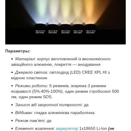
Параметры:
Матеріал
: корпус виготовлений із високоякісного
авіаційного алюмінію, покриття — анодування
Джерело світла:
світлодіод (LED) CREE XPL HI з
мідною пластиною
Режими роботи
: 5 режимів, зокрема 3 режими
яскравості (5%-40%-100%), один режим стробоскоп 500
лм, один режим SOS.
Захист від зворотної полярності:
да
Відбивач:
гладка алюмінієва параболічна
Режим пам'яті:
да
Елемент живлення:
акумулятор
1x18650 Li-Ion
(не