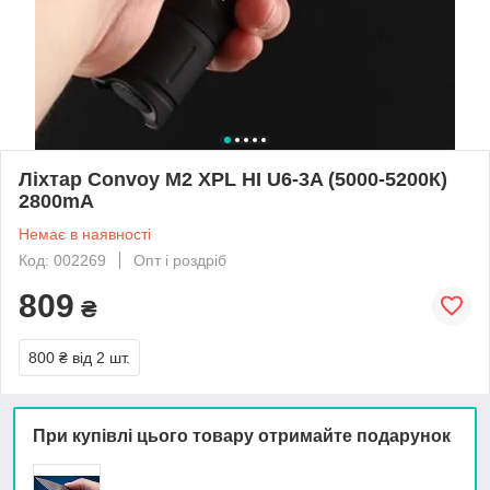
Ліхтар Convoy M2 XPL HI U6-3A (5000-5200К)
2800mA
Немає в наявності
Код: 002269
Опт і роздріб
809
₴
800 ₴
від 2 шт.
При купівлі цього товару отримайте подарунок