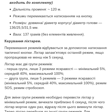
входить до комплекту)
Дальність променя:
~ 120 м.
Режими
перемикаються натисканням на кнопку.
Розміри:
довжина/ діаметр корпусу/ діаметр голови —
136/25,5/31,5 мм.
Вага:
137 грамів (без елементів живлення).
Керування ліхтарем.
Перемикання режимів відбувається за допомогою натискання
тактичної кнопки. Ліхтар запам'ятовує останній режим, якщо
пропрацював не менш ніж 5 секунд.
Ліхтар має дві групи режимів:
- перша група, лише 3 режими яскравості — мінімальний 5%,
середній 40%, максимальний 100%;
— друга група, лише 5 режимів — 3 режими яскравості
(мінімальний 5%, середній 40%, максимальний 100%), режим
SOS, режим стробоскоп.
Для зміни групи режимів необхідно перевести ліхтар у
мінімальний режим, вичекати приблизно 6 секунд, після чого
ліхтар моргне один раз, відразу після цього вимкнути ліхтар.
Тепер ліхтар перейшов до іншої групи режимів. Для