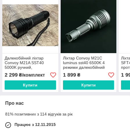
Далекобійний ліхтар
Ліхтар Convoy M21С
Ліхт
Convoy M21A SST40
luminus sst40 6500K 4
SFT4
5000K ручний,
режими далекобійний
прот
протиударний, повний
комп
2 299
1 899
1 9
₴/комплект
₴
комплект
Купити
Купити
Про нас
81% позитивних з 114 відгуків за рік
Працює з 12.11.2015