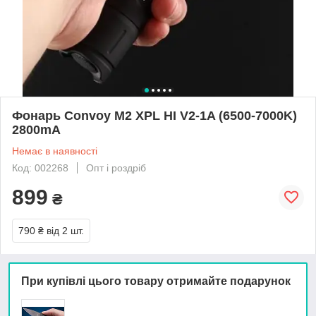
Фонарь Convoy M2 XPL HI V2-1A (6500-7000K)
2800mA
Немає в наявності
Код: 002268
Опт і роздріб
899
₴
790 ₴
від 2 шт.
При купівлі цього товару отримайте подарунок