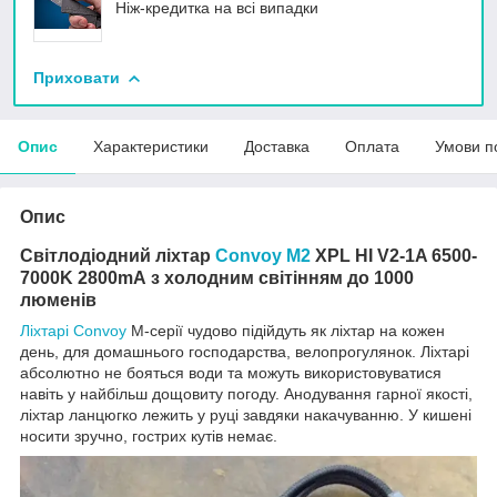
Ніж-кредитка на всі випадки
Приховати
Опис
Характеристики
Доставка
Оплата
Умови п
Опис
Світлодіодний ліхтар
Convoy M2
XPL HI V2-1A 6500-
7000K 2800mA
з холодним світінням до 1000
люменів
Ліхтарі Convoy
M-серії чудово підійдуть як ліхтар на кожен
день, для домашнього господарства, велопрогулянок. Ліхтарі
абсолютно не бояться води та можуть використовуватися
навіть у найбільш дощовиту погоду. Анодування гарної якості,
ліхтар ланцюгко лежить у руці завдяки накачуванню. У кишені
носити зручно, гострих кутів немає.