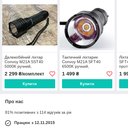
Далекобійний ліхтар
Тактичний ліхтарик
Ліхт
Convoy M21A SST40
Convoy M21A SFT40
SFT4
5000K ручний,
6500K ручний,
прот
протиударний, повний
протиударний
комп
2 299
1 499
1 9
₴/комплект
₴
комплект
Купити
Купити
Про нас
81% позитивних з 114 відгуків за рік
Працює з 12.11.2015