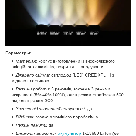
Параметры:
Матеріал
: корпус виготовлений із високоякісного
авіаційного алюмінію, покриття — анодування
Джерело світла:
світлодіод (LED) CREE XPL HI з
мідною пластиною
Режими роботи
: 5 режимів, зокрема 3 режими
яскравості (5%-40%-100%), один режим стробоскоп 500
лм, один режим SOS.
Захист від зворотної полярності:
да
Відбивач:
гладка алюмінієва параболічна
Режим пам'яті:
да
Елемент живлення:
акумулятор
1x18650 Li-Ion
(не