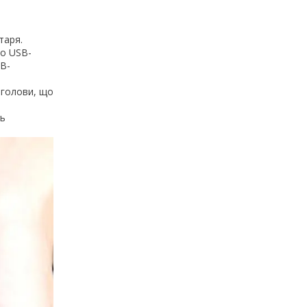
таря.
го USB-
SB-
 голови, що
ть