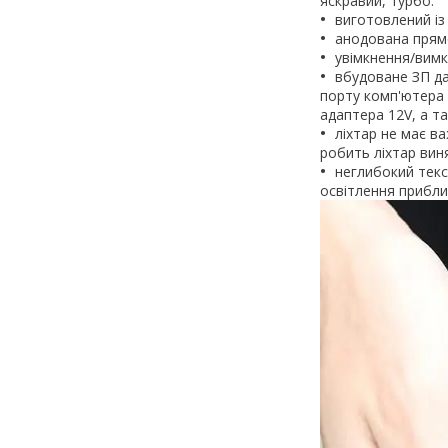
яскравий, турбо.
виготовлений із
анодована прямо
увімкнення/вимк
вбудоване ЗП да
порту комп'ютера 
адаптера 12V, а т
ліхтар не має в
робить ліхтар вин
неглибокий текс
освітлення прибли