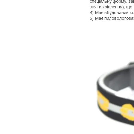
спеціальну форму, за
зняти кріплення), щ
4) Має вбудований к
5) Має пиловологозах