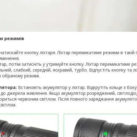
пи режимів
атискайте кнопку ліхтаря. Ліхтар перемикатиме режими в такій п
вимкнення.
тар, потім затисніть у утримуйте кнопку. Ліхтар перемикатиме ре
льний, слабкий, середній, яскравий, турбо. Відпустіть кнопку та л
в обраному режимі.
лятора:
Встановіть акумулятор у ліхтар. Відкрутіть кільце з боку
 до джерела живлення. Якщо акумулятор розряджений, світлодіод
ориться червоним світлом. Після повного заряджання акумулято
світлом.