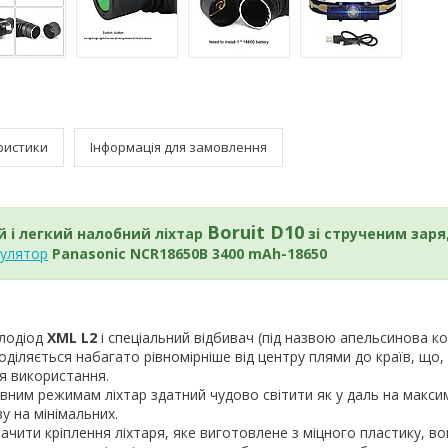
ристики
Інформація для замовлення
Boruit D10
 і легкий налобний ліхтар
зі струченим зар
улятор
Panasonic NCR18650B 3400 mAh-18650
тлодіод
XML L2
і спеціальний відбивач (під назвою апельсинова ко
оділяється набагато рівномірніше від центру плями до країв, що,
я використання.
овним режимам ліхтар здатний чудово світити як у даль на макс
у на мінімальних.
ачити кріплення ліхтаря, яке виготовлене з міцного пластику, в