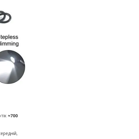
отік
≈700
середній,