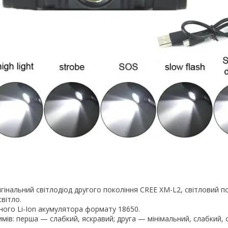
гінальний світлодіод другого покоління CREE XM-L2, світловий п
світло.
ного Li-Ion акумулятора формату 18650.
имів: перша — слабкий, яскравий; друга — мінімальний, слабкий, 