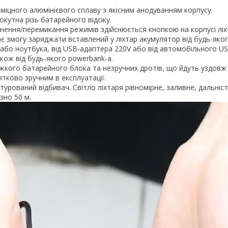
 міцного алюмінієвого сплаву з якісним анодуванням корпусу.
кутна різь батарейного відсіку.
нення/перемикання режимів здійснюється кнопкою на корпусі ліх
є змогу заряджати вставлений у ліхтар акумулятор від будь-яко
або ноутбука, від USB-адаптера 220V або від автомобільного U
акож від будь-якого powerbank-a.
ажкого батарейного блока та незручних дротів, що йдуть уздовж
ятково зручним в експлуатації.
турований відбивач. Світло ліхтаря рівномірне, заливне, дальніс
зно 50 м.