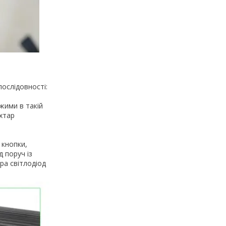
ослідовності:
жими в такій
іхтар
 кнопки,
 поруч із
ра світлодіод