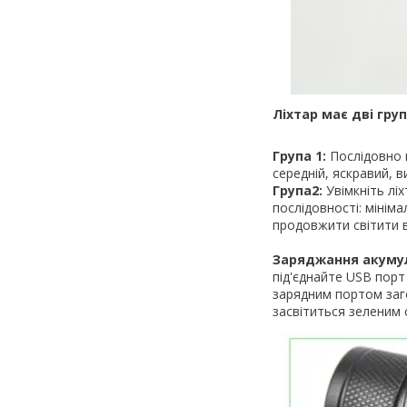
Ліхтар має дві гру
Група 1:
Послідовно н
середній, яскравий, 
Група2:
Увімкніть ліх
послідовності: мініма
продовжити світити 
Заряджання акуму
під'єднайте USB порт
зарядним портом заг
засвітиться зеленим 