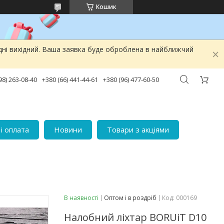
Кошик
дні вихідний. Ваша заявка буде оброблена в найближчий
98) 263-08-40
+380 (66) 441-44-61
+380 (96) 477-60-50
і оплата
Новини
Товари з акціями
В наявності
Оптом і в роздріб
Код:
000169
Налобний ліхтар BORUiT D10