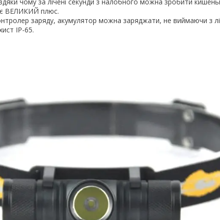
вдяки чому за лічені секунди з налобного можна зробити кишень
о є ВЕЛИКИЙ плюс.
онтролер заряду, акумулятор можна заряджати, не виймаючи з л
ист IP-65.