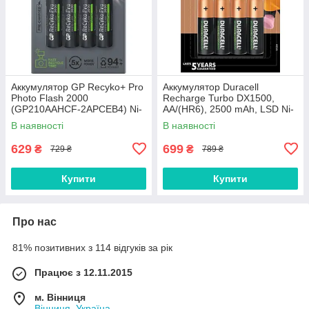
Аккумулятор GP Recyko+ Pro
Аккумулятор Duracell
Photo Flash 2000
Recharge Turbo DX1500,
(GP210AAHCF-2APCEB4) Ni-
AA/(HR6), 2500 mAh, LSD Ni-
MH, 2000mAh, LSD80-1, AA
MH, блистер 4шт
В наявності
В наявності
629
699
₴
₴
729 ₴
789 ₴
Купити
Купити
Про нас
81% позитивних з 114 відгуків за рік
Працює з 12.11.2015
м. Вінниця
Вінниця, Україна