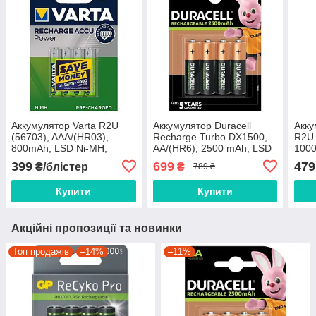
Аккумулятор Varta R2U
Аккумулятор Duracell
Акку
(56703), AAA/(HR03),
Recharge Turbo DX1500,
R2U 
800mAh, LSD Ni-MH,
AA/(HR6), 2500 mAh, LSD
1000
блистер 4шт
Ni-MH, блистер 4шт
блис
399
699
479
₴/блістер
₴
789 ₴
Купити
Купити
Акційні пропозиції та новинки
Топ продажів
–14%
–11%