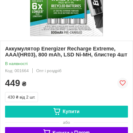
Аккумулятор Energizer Recharge Extreme,
AAA/(HR03), 800 mAh, LSD Ni-MH, блистер 4шт
В наявності
Код: 001664
Опт і роздріб
449
₴
430 ₴
від 2 шт.
Купити
або
Купити з