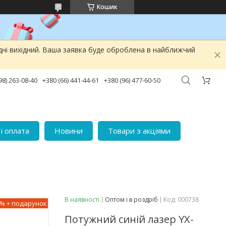
Кошик
дні вихідний. Ваша заявка буде оброблена в найближчий
98) 263-08-40
+380 (66) 441-44-61
+380 (96) 477-60-50
і оплата
Новини
Товари з акціями
В наявності
Оптом і в роздріб
Код:
000738
0%
Потужний синій лазер YX-