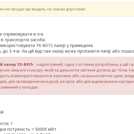
ин не продає цю модель не зовсім дорослим!
е спрямовувати в очі.
 в транспортні засоби.
використовувати YX-B015 лазер у приміщенні.
ь до 3-4 м. На цій відстані лазер може пропалити папір або пошко
 лазер YX-B015-
, надпотужний, одна з останніх розроблень у цій га
учок синього кольору, який за дальністю світіння досягає до 10 км. 
ується використовувати в наукових або загальноосвітніх цілях, вед
арів, для проведення екскурсій, вечірок або для відлякування настирл
езамінний у походах.
ій
боти: 1
дна потужність < 50000 мВт