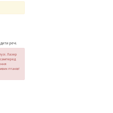
дити речі.
лузі. Лазер
Насамперед
ення
ивих птахів!