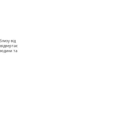
близу від
 відвертає
людини та