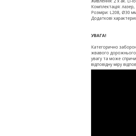
Живлення: 2 x ак. Li-
Комплектація: лазер,
Розміри: L208, Ø30 м
Додаткові характерис
УВАГА!
Категорично забороне
жвавого дорожнього р
увагу та може спричи
відповідну міру відпо