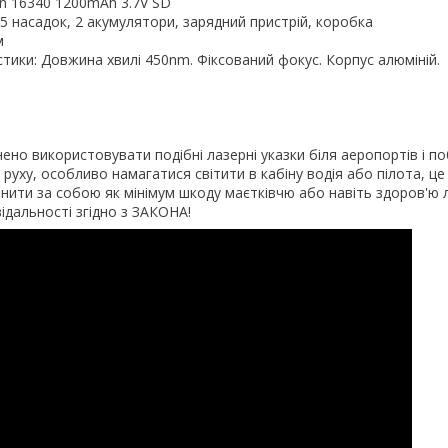
ion 16340 1200mAh 3.7V SD
 5 насадок, 2 акумулятори, зарядний пристрій, коробка
м
тики: Довжина хвилі 450nm. Фіксований фокус. Корпус алюміній.
но використовувати подібні лазерні указки біля аеропортів і по
уху, особливо намагатися світити в кабіну водія або пілота, це
нити за собою як мінімум шкоду маєтківчю або навіть здоров'ю 
відальності згідно з ЗАКОНА!