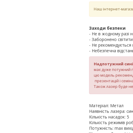
Наш інтернет-магаз
Заходи безпеки
- Не в жодному разі н
- Заборонено світити
- Не рекомендується 
- Небезпечна відстан
Надпотужний синій
має дуже потужний п
цю модель рекоменд
презентацій і семін
Також лазер буде н
Матеріал: Метал
Наявність лазера: син
Кількість насадок: 5
Кількість режимів ро
Потужність: max вихі