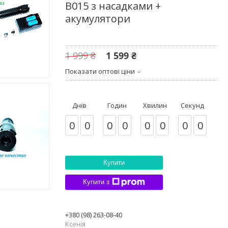
B015 з насадками +
акумулятори
1 999 ₴
1 599 ₴
Показати оптові ціни
Днів
Годин
Хвилин
Секунд
0
0
0
0
0
0
0
0
Купити
Купити з
+380 (98) 263-08-40
Ксенія