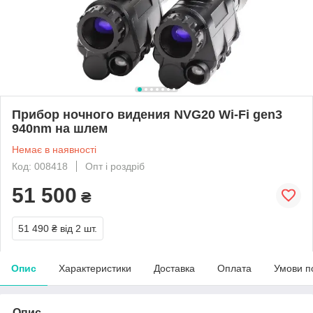
Прибор ночного видения NVG20 Wi-Fi gen3
940nm на шлем
Немає в наявності
Код: 008418
Опт і роздріб
51 500
₴
51 490 ₴
від 2 шт.
Опис
Характеристики
Доставка
Оплата
Умови п
Опис