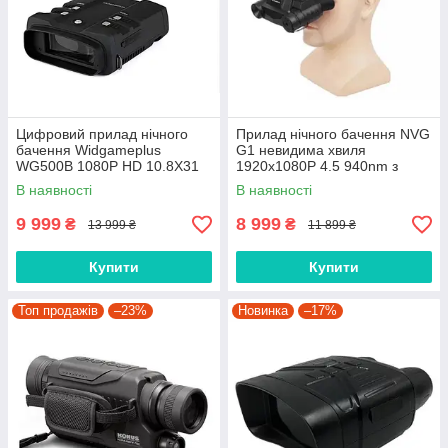
Цифровий прилад нічного
Прилад нічного бачення NVG
бачення Widgameplus
G1 невидима хвиля
WG500B 1080P HD 10.8X31
1920x1080P 4.5 940nm з
кріпленням на голову
В наявності
В наявності
9 999
8 999
₴
₴
13 999 ₴
11 899 ₴
Купити
Купити
Топ продажів
–23%
Новинка
–17%