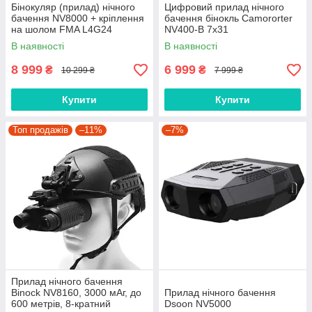
Бінокуляр (прилад) нічного
Цифровий прилад нічного
бачення NV8000 + кріплення
бачення бінокль Camororter
на шолом FMA L4G24
NV400-B 7x31
В наявності
В наявності
8 999
6 999
₴
₴
10 299 ₴
7 999 ₴
Купити
Купити
Топ продажів
–11%
–7%
Прилад нічного бачення
Binock NV8160, 3000 мАг, до
Прилад нічного бачення
600 метрів, 8-кратний
Dsoon NV5000