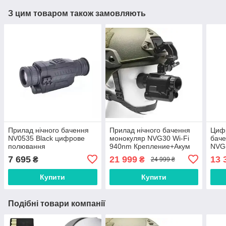
З цим товаром також замовляють
Прилад нічного бачення
Прилад нічного бачення
Цифр
NV0535 Black цифрове
монокуляр NVG30 Wi-Fi
баче
полювання
940nm Крепление+Акум
NVG-
кріп
7 695
21 999
13 
₴
₴
24 999 ₴
Купити
Купити
Подібні товари компанії