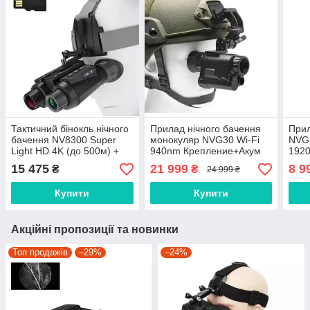
Тактичний бінокль нічного
Прилад нічного бачення
Прил
бачення NV8300 Super
монокуляр NVG30 Wi-Fi
NVG
Light HD 4K (до 500м) +
940nm Крепление+Акум
1920
картка пам'яті 64Гб
кріп
15 475
21 999
8 9
₴
₴
24 999 ₴
Купити
Купити
Акційні пропозиції та новинки
Топ продажів
–29%
–24%