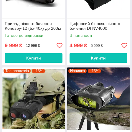
Прилад нічного бачення
Цифровий бінокль нічного
Konuspy-12 (5x-40x) до 200м
бачення DI NV4000
Готово до відправки
В наявності
9 999
4 999
₴
₴
12 999 ₴
5 999 ₴
Купити
Купити
Топ продажів
–13%
Новинка
–13%