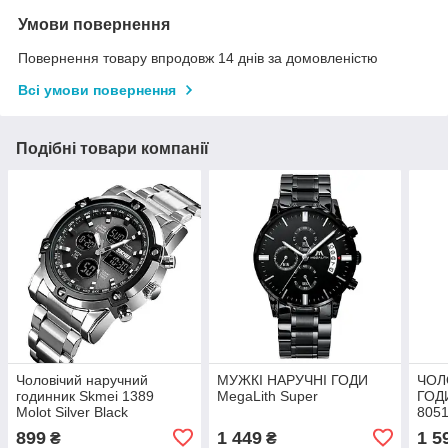
Умови повернення
Повернення товару впродовж 14 днів за домовленістю
Всі умови повернення
Подібні товари компанії
Чоловічий наручний
МУЖКІ НАРУЧНІ ГОДИ
ЧОЛ
годинник Skmei 1389
MegaLith Super
ГОД
Molot Silver Black
8051
Gra
899
1 449
1 5
₴
₴