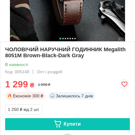
ЧОЛОВІЧИЙ НАРУЧНИЙ ГОДИННИК Megalith
8051M Brown-Black-Dark Gray
В наявності
Код: 005148
Опт і роздріб
1 299
₴
1 599 ₴
Економія
300 ₴
Залишилось
7 днів
1 250 ₴
від 2 шт.
Купити
або