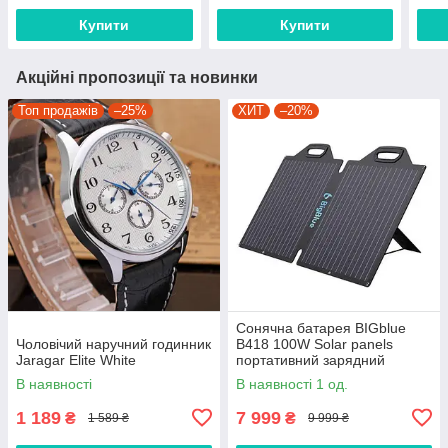
Купити
Купити
Акційні пропозиції та новинки
Топ продажів
–25%
ХИТ
–20%
Сонячна батарея BIGblue
Чоловічий наручний годинник
B418 100W Solar panels
Jaragar Elite White
портативний зарядний
пристрій
В наявності
В наявності 1 од.
1 189
7 999
₴
₴
1 589 ₴
9 999 ₴