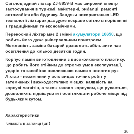
Світлодіодний ліхтар ZJ-8859-B має широкий спектр
застосування в туризмі, майстерні, рибалці, ремонті
автомобіля або будинку. Завдяки використанню LED
технології ліхтарик дає дуже яскраве світло в порівнянні
з традиційними та економічними.
Переносний ліхтар має 2 змінні
акумулятори 18650
, що
робить його дуже універсальним пристроєм.
Можливість заміни батарей дозволить збільшити час
освітлення до кількох десятків годин.
Корпус лампи виготовлений з високоякісного пластику,
що робить його стійким до строгих умов експлуатації,
ударів та запобігає вислизанню лампи з вологих рук.
Ліхтар - незамінний у всіх видах точних робіт у
затемнених і важкодоступних місцях, наявність на
корпусі магнітів, а також гачок з корпусом, що рухається,
дозволяють підвішувати і освітлювати робоче місце під
будь-яким кутом.
Характеристики
Кількість в запайці (шт)
36