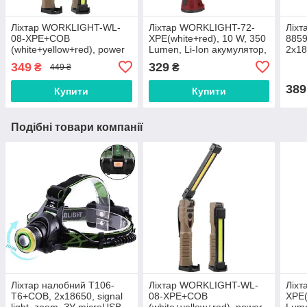
Ліхтар WORKLIGHT-WL-
Ліхтар WORKLIGHT-72-
Ліх
08-XPE+COB
XPE(white+red), 10 W, 350
8859
(white+yellow+red), power
Lumen, Li-Ion акумулятор,
2x18
bank, Li-Ion акумулятор,
поворот180º+180º,
349
329
₴
₴
449 ₴
поворот180º+180º, магніт,
затискач, гак, магніт, ЗУ
затискач, гак, ЗУ Type
Type-C
389
Купити
Купити
Подібні товари компанії
Ліхтар налобний T106-
Ліхтар WORKLIGHT-WL-
Ліх
T6+COB, 2x18650, signal
08-XPE+COB
XPE(