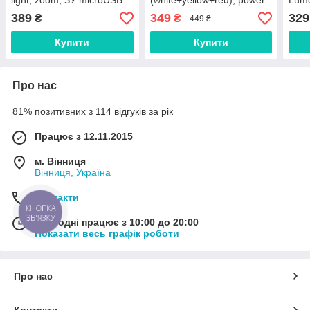
light, zoom, ЗУ microUSB
(white+yellow+red), power
Lume
bank, Li-Ion акумулятор,
пово
389
349
329
₴
₴
449 ₴
поворот180º+180º, магніт,
зати
затискач, гак, ЗУ Type
Type
Купити
Купити
Про нас
81% позитивних з 114 відгуків за рік
Працює з 12.11.2015
м. Вінниця
Вінниця, Україна
Контакти
КНОПКА
ЗВ'ЯЗКУ
Сьогодні працює з 10:00 до 20:00
Показати весь графік роботи
Про нас