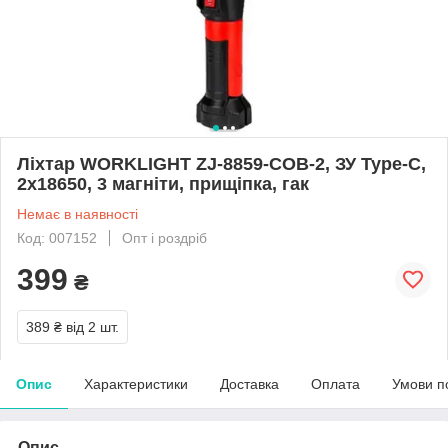
Ліхтар WORKLIGHT ZJ-8859-COB-2, ЗУ Type-C,
2x18650, 3 магніти, прищіпка, гак
Немає в наявності
Код: 007152
Опт і роздріб
399
₴
389 ₴
від 2 шт.
Опис
Характеристики
Доставка
Оплата
Умови п
Опис