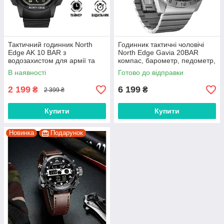
Тактичний годинник North
Годинник тактичні чоловічі
Edge AK 10 BAR з
North Edge Gavia 20BAR
водозахистом для армії та
компас, барометр, педометр,
спорту
режим дайвінгу
В наявності
Готово до відправки
2 199
6 199
₴
₴
2 399 ₴
Купити
Купити
Новинка
Подарунок