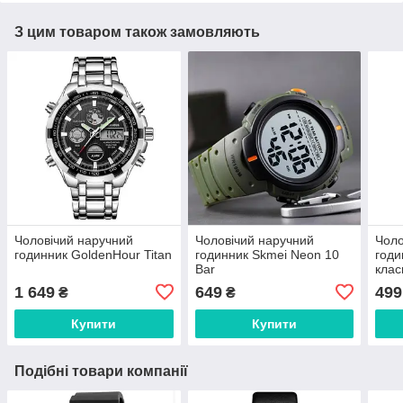
З цим товаром також замовляють
Чоловічий наручний
Чоловічий наручний
Чоло
годинник GoldenHour Titan
годинник Skmei Neon 10
годи
Bar
клас
1 649
649
499
₴
₴
Купити
Купити
Подібні товари компанії