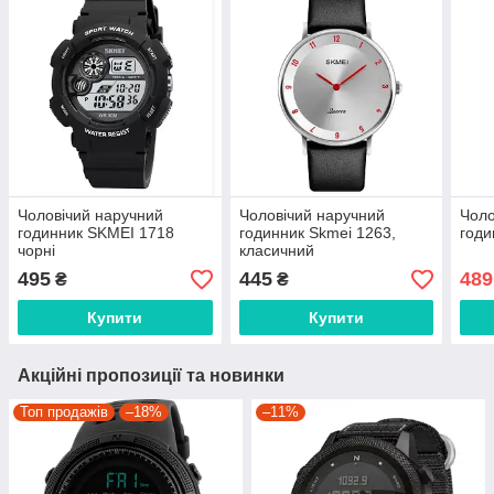
Чоловічий наручний
Чоловічий наручний
Чоло
годинник SKMEI 1718
годинник Skmei 1263,
годи
чорні
класичний
495
445
489
₴
₴
Купити
Купити
Акційні пропозиції та новинки
Топ продажів
–18%
–11%