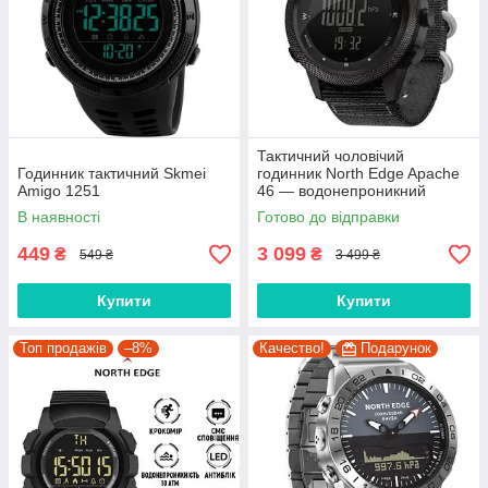
Тактичний чоловічий
Годинник тактичний Skmei
годинник North Edge Apache
Amigo 1251
46 — водонепроникний
годинник з компасом (5 BAR)
В наявності
Готово до відправки
449
3 099
₴
₴
549 ₴
3 499 ₴
Купити
Купити
Топ продажів
–8%
Качество!
Подарунок