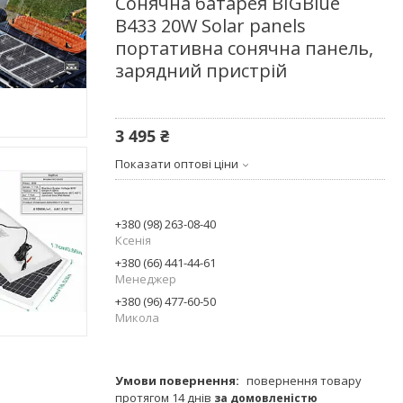
Сонячна батарея BIGBlue
B433 20W Solar panels
портативна сонячна панель,
зарядний пристрій
3 495 ₴
Показати оптові ціни
+380 (98) 263-08-40
Ксенія
+380 (66) 441-44-61
Менеджер
+380 (96) 477-60-50
Микола
повернення товару
протягом 14 днів
за домовленістю