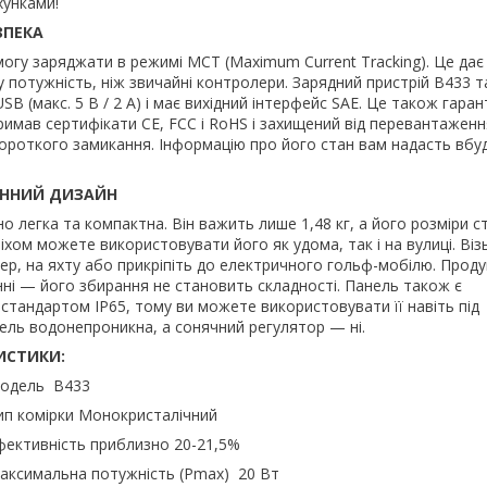
хунками!
ЗПЕКА
огу заряджати в режимі MCT (Maximum Current Tracking). Це дає
 потужність, ніж звичайні контролери. Зарядний пристрій B433 
B (макс. 5 В / 2 А) і має вихідний інтерфейс SAE. Це також гара
римав сертифікати CE, FCC і RoHS і захищений від перевантаженн
ороткого замикання. Інформацію про його стан вам надасть вбу
ННИЙ ДИЗАЙН
о легка та компактна. Він важить лише 1,48 кг, а його розміри 
піхом можете використовувати його як удома, так і на вулиці. Візь
пер, на яхту або прикріпіть до електричного гольф-мобілю. Прод
ні — його збирання не становить складності. Панель також є
тандартом IP65, тому ви можете використовувати її навіть під
ель водонепроникна, а сонячний регулятор — ні.
ИСТИКИ:
 B433
и Монокристалічний
ь приблизно 20-21,5%
 потужність (Pmax) 20 Вт