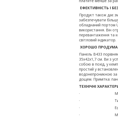
платите менше за ра
ЕФЕКТИВНІСТЬ І БЕ
Продукт також дає зм
забезпечувати більшу
обладнаний портом US
використання. Він от
перевантаження та к
світловий індикатор.
ХОРОШО ПРОДУМА
Панель B433 порівнян
35x42x1,7 см. Ви з ус
собою в похід, у кем
простий у встановлен
водонепроникною за с
дощем. Примітка: пан
ТЕХНІЧНІ ХАРАКТЕР
· Модель
· Тип комірк
· Ефективніст
· Максимальна