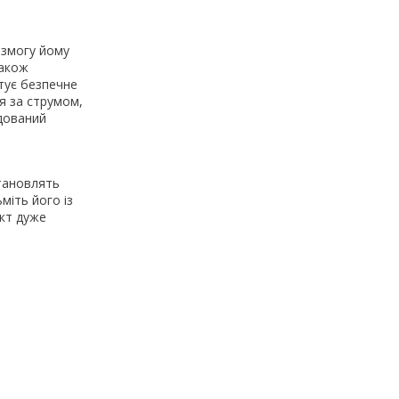
 змогу йому
також
нтує безпечне
я за струмом,
дований
становлять
міть його із
укт дуже