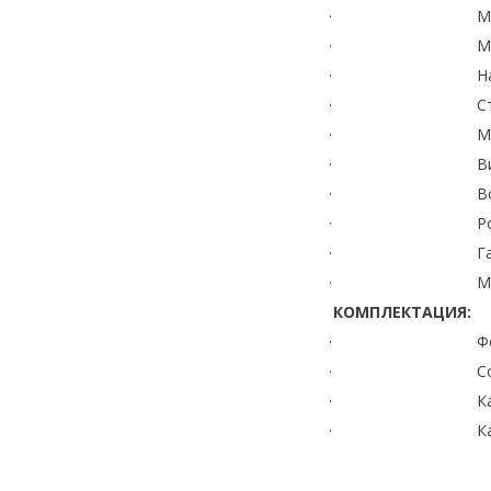
· Максимум.
· Максимум. 
· Напруга холо
· Струм коротк
· Максимум. с
· Вихідний ін
· Водонепро
· Робоча темп
· Габаритні р
· Маса 1,
КОМПЛЕКТАЦИЯ:
· Фотогальва
· Сонячний
· Кабель
· Кабель SAE