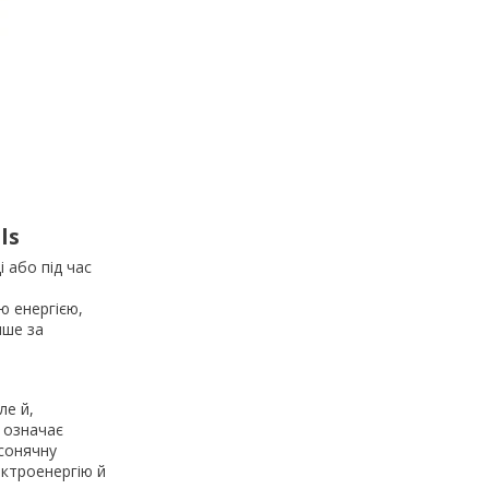
ls
і або під час
ю енергією,
нше за
ле й,
о означає
сонячну
ектроенергію й