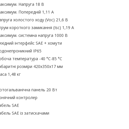
 Напруга 18 В
Попередній 1,11 А
стого ходу (Voc) 21,6 В
ого замикання (Isc) 1,19 А
истемна напруга 1000 В
терфейс SAE + хомути
никний IP65
ература -40 °C-85 °C
озміри 420x350x17 мм
48 кг
нічна панель 20 Вт
 контролер
 SAE
 із затискачами