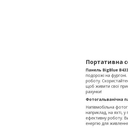
Портативна 
Панель BigBlue B43
подорожі на фургоні.
роботу. Скористайте
щоб живити свої прис
рахунки!
Фотогальванічна п
Напівмобільна фотог
наприклад, на яхті, у
ефективну роботу. В
енергію для живлення