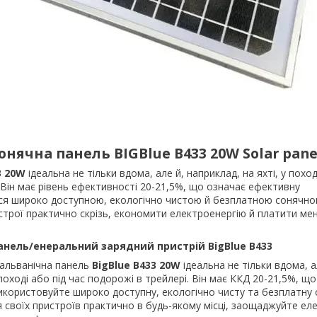
сонячна панель
BIGBlue
B
433 20
W
Solar
pane
3 20W
ідеальна не тільки вдома, але й, наприклад, на яхті, у поход
 Він має рівень ефективності 20-21,5%, що означає ефективну
ся широко доступною, екологічно чистою й безплатною сонячно
трої практично скрізь, економити електроенергію й платити ме
анель/енеральний зарядний пристрій BigBlue B433
альванічна панель
BigBlue B433 20W
ідеальна не тільки вдома, а
 поході або під час подорожі в трейлері. Він має ККД 20-21,5%, щ
икористовуйте широко доступну, екологічно чисту та безплатну 
 своїх пристроїв практично в будь-якому місці, заощаджуйте ел