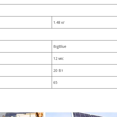
1.48 кг
BigBlue
12 міс
20 Вт
65