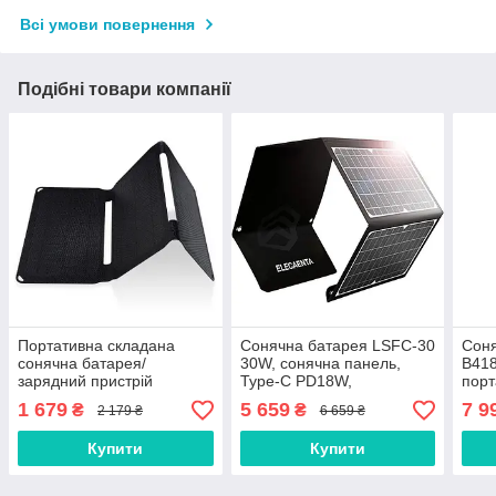
Всі умови повернення
Подібні товари компанії
Портативна складана
Сонячна батарея LSFC-30
Соня
сонячна батарея/
30W, сонячна панель,
B418
зарядний пристрій
Type-C PD18W,
порт
Soshine SC15W, 15W,
прис
1 679
5 659
7 9
₴
₴
2 179 ₴
6 659 ₴
1xUSB, IPX5, Black
Купити
Купити