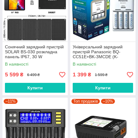
Сонячний зарядний пристрій
Універсальний зарядний
SOLAR BS-030 розкладна
пристрій Panasonic BQ-
панель IP67, 30 W
CC51E+BK-3MCDE (K-
KJ51MCD40E), AA/AAA,
В наявності
В наявності
Eneloop ready, LED, 2ch на
2/4 батареї, 200/80
5 599
1 399
₴
₴
6 499 ₴
1 599 ₴
Купити
Купити
–11%
Топ продажів
–10%