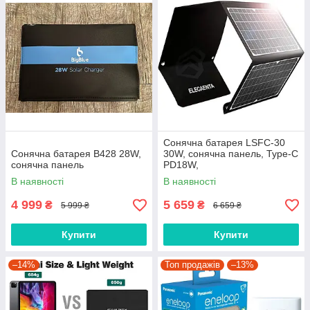
Сонячна батарея LSFC-30
Сонячна батарея B428 28W,
30W, сонячна панель, Type-C
сонячна панель
PD18W,
В наявності
В наявності
4 999
5 659
₴
₴
5 999 ₴
6 659 ₴
Купити
Купити
–14%
Топ продажів
–13%