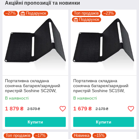
Акційні пропозиції та новинки
–27%
Подарунок
Топ продажів
–23%
Подарунок
Портативна складана
Портативна складана
сонячна батарея/зарядний
сонячна батарея/зарядний
пристрій Soshine SC20W,
пристрій Soshine SC15W,
20W, 2xUSB, IPX5, Black
15W, 1xUSB, IPX5, Black
В наявності
В наявності
1 879
1 679
₴
₴
2 579 ₴
2 179 ₴
Купити
Купити
Топ продажів
–17%
Новинка
–15%