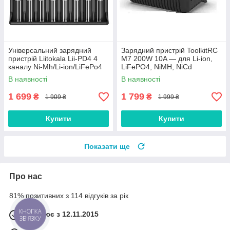
Універсальний зарядний
Зарядний пристрій ToolkitRC
пристрій Liitokala Lii-PD4 4
M7 200W 10A — для Li-ion,
каналу Ni-Mh/Li-ion/LiFePo4
LiFePO4, NiMH, NiCd
220V/12V LCD
акумуляторів, потужний
В наявності
В наявності
1 699
1 799
₴
₴
1 909 ₴
1 999 ₴
Купити
Купити
Показати ще
Про нас
81% позитивних з 114 відгуків за рік
КНОПКА
Працює з 12.11.2015
ЗВ'ЯЗКУ