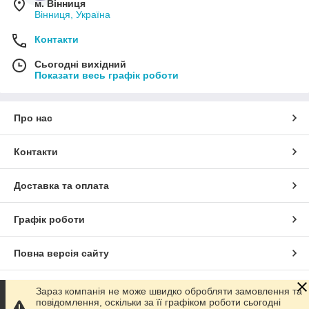
м. Вінниця
Вінниця, Україна
Контакти
Сьогодні вихідний
Показати весь графік роботи
Про нас
Контакти
Доставка та оплата
Графік роботи
Повна версія сайту
Сайт створено на маркетплейсі
Prom.ua
Зараз компанія не може швидко обробляти замовлення та
повідомлення, оскільки за її графіком роботи сьогодні