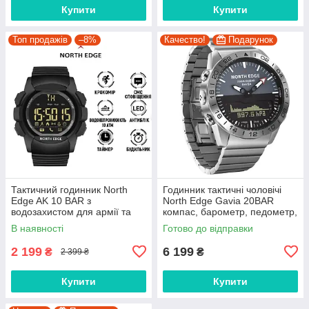
Купити
Купити
Топ продажів
–8%
Качество!
Подарунок
Тактичний годинник North
Годинник тактичні чоловічі
Edge AK 10 BAR з
North Edge Gavia 20BAR
водозахистом для армії та
компас, барометр, педометр,
спорту
режим дайвінгу
В наявності
Готово до відправки
2 199
6 199
₴
₴
2 399 ₴
Купити
Купити