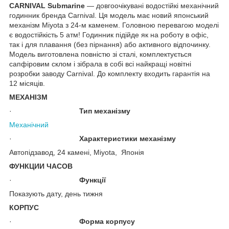
CARNIVAL Submarine
— довгоочікувані водостійкі механічний
годинник бренда Carnival. Ця модель має новий японський
механізм Miyota з 24-м каменем. Головною перевагою моделі
є водостійкість 5 атм! Годинник підійде як на роботу в офіс,
так і для плавання (без пірнання) або активного відпочинку.
Модель виготовлена повністю зі сталі, комплектується
сапфіровим склом і зібрала в собі всі найкращі новітні
розробки заводу Carnival. До комплекту входить гарантія на
12 місяців.
МЕХАНІЗМ
·
Тип механізму
Механічний
·
Характеристики механізму
Автопідзавод, 24 камені, Miyota, Японія
ФУНКЦИИ ЧАСОВ
·
Функції
Показують дату, день тижня
КОРПУС
·
Форма корпусу