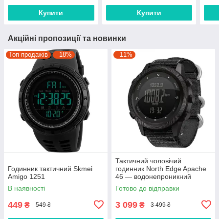
Купити
Купити
Акційні пропозиції та новинки
Топ продажів
–18%
–11%
Тактичний чоловічий
Годинник тактичний Skmei
годинник North Edge Apache
Amigo 1251
46 — водонепроникний
годинник з компасом (5 BAR)
В наявності
Готово до відправки
449
3 099
₴
₴
549 ₴
3 499 ₴