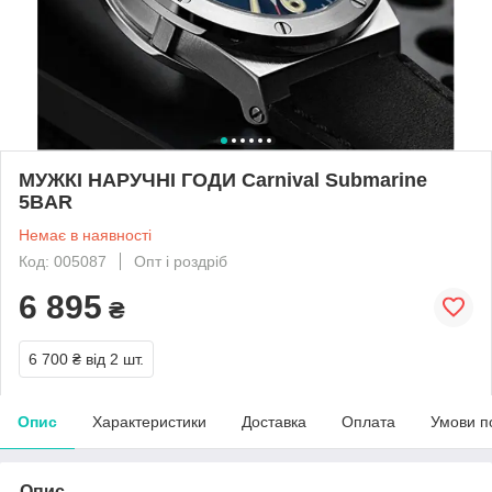
МУЖКІ НАРУЧНІ ГОДИ Carnival Submarine
5BAR
Немає в наявності
Код: 005087
Опт і роздріб
6 895
₴
6 700 ₴
від 2 шт.
Опис
Характеристики
Доставка
Оплата
Умови п
Опис