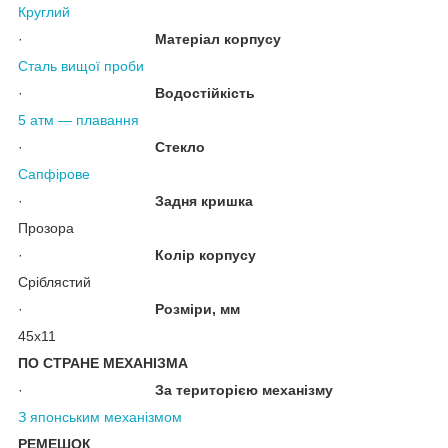
Круглий
·
Матеріал корпусу
Сталь вищої проби
·
Водостійкість
5 атм — плавання
·
Стекло
Сапфірове
·
Задня кришка
Прозора
·
Колір корпусу
Сріблястий
·
Розміри, мм
45х11
ПО СТРАНЕ МЕХАНІЗМА
·
За територією механізму
З японським механізмом
РЕМЕШОК