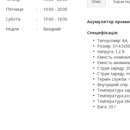
Опис
Характе
Пʼятниця
10:00
20:00
Субота
10:00
18:00
Акумулятор промисл
Неділя
Вихідний
Специфікація:
Типорозмір: AА,
Розмір: D14.5x50
Напруга: 1.2 В
Ємність номінал
Ємність мінімал
Струм заряду: 2
Струм заряду, m
Термін служби: 
Внутрішній опір
Температура зар
Температура роз
Температура збе
Вага: 29 г