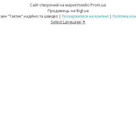
Prom.ua
Сайт створений на маркетплейсі
Продавець на Bigl.ua
Інтернет-магазин "Тактик" надійно та швидко |
Поскаржитися на контент
|
Політика кон
Select Language
▼