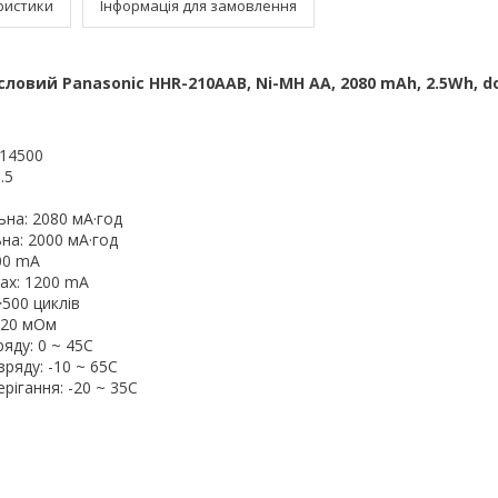
ристики
Інформація для замовлення
овий Panasonic HHR-210AAB, Ni-MH AA, 2080 mAh, 2.5Wh, do
 14500
.5
ьна: 2080 мА·год
ьна: 2000 мА·год
00 mA
ax: 1200 mA
>500 циклів
: 20 мОм
яду: 0 ~ 45С
ряду: -10 ~ 65С
рігання: -20 ~ 35С