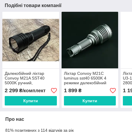
Подібні товари компанії
Далекобійний ліхтар
Ліхтар Convoy M21С
Ліхт
Convoy M21A SST40
luminus sst40 6500K 4
U3-1
5000K ручний,
режими далекобійний
280
протиударний, повний
2 299
1 899
1 1
₴/комплект
₴
комплект
Купити
Купити
Про нас
81% позитивних з 114 відгуків за рік