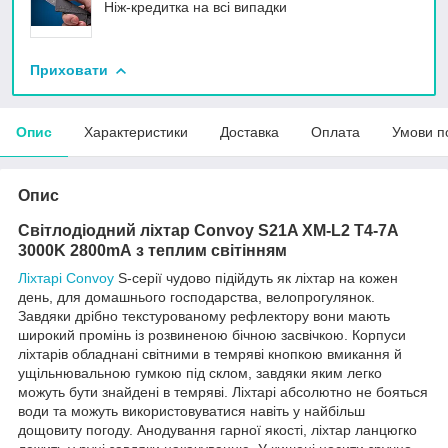
Ніж-кредитка на всі випадки
Приховати
Опис
Характеристики
Доставка
Оплата
Умови п
Опис
Світлодіодний ліхтар Convoy S21A XM-L2 T4-7A
3000K
2800mA з теплим світінням
Ліхтарі Convoy
S-серії чудово підійдуть як ліхтар на кожен
день, для домашнього господарства, велопрогулянок.
Завдяки дрібно текстурованому рефлектору вони мають
широкий промінь із розвиненою бічною засвічкою. Корпуси
ліхтарів обладнані світними в темряві кнопкою вмикання й
ущільнювальною гумкою під склом, завдяки яким легко
можуть бути знайдені в темряві. Ліхтарі абсолютно не бояться
води та можуть використовуватися навіть у найбільш
дощовиту погоду. Анодування гарної якості, ліхтар ланцюгко