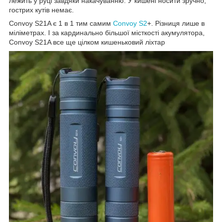
лежить у руці завдяки накачуванню. У кишені носити зручно,
гострих кутів немає.
Convoy S21A є 1 в 1 тим самим
Convoy S2
+. Різниця лише в
міліметрах. І за кардинально більшої місткості акумулятора,
Convoy S21A все ще цілком кишеньковий ліхтар