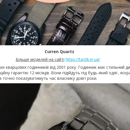
Curren Quartz
Більше моделей на сайті
https://
tactik.in.ua
/
их кварцових годинників від 2001 року. Годинник має стильний ди
ційну гарантію 12 місяців. Вони підійдуть під будь-який одяг, яск
а точно показуватимуть час власнику довгі роки.