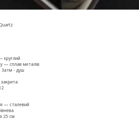
Quartz
— круглий
у — сплав металів
 3атм - душ
е
 закрита
12
ця — сталевий
івнева
я 25 см