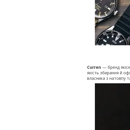
Curren
— бренд якісн
якість збирання й офі
власника з натовпу т