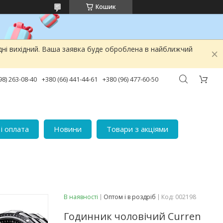
Кошик
дні вихідний. Ваша заявка буде оброблена в найближчий
98) 263-08-40
+380 (66) 441-44-61
+380 (96) 477-60-50
і оплата
Новини
Товари з акціями
В наявності
Оптом і в роздріб
Код:
002198
Годинник чоловічий Curren