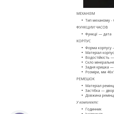
МЕХАНІЗМ
Тип механізму - 
ФУНКЦИИ ЧАСОВ
Функції — дата
КОРПУС
Форма корпусу 
Матеріал корпус
Водостійкість —
Скло мінеральн
Задня кришка —
Розміри, мм 46х
РЕМЕШОК
Матеріал ремін
Застібка — двор
Довжина ремінц
У комплекті:
Годинник
Інструкція