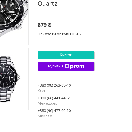
Quartz
879 ₴
Показати оптові ціни
Купити
Купити з
+380 (98) 263-08-40
Ксенія
+380 (66) 441-44-61
Менеджер
+380 (96) 477-60-50
Микола