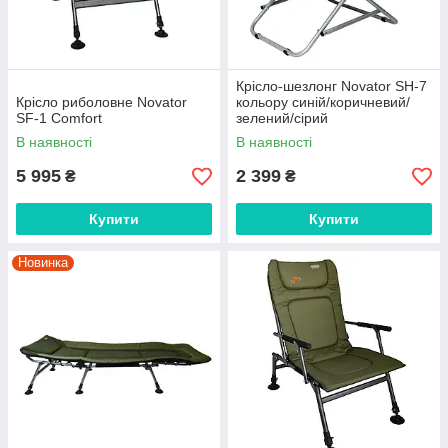
Крісло-шезлонг Novator SH-7
Крісло риболовне Novator
кольору синій/коричневий/
SF-1 Comfort
зелений/сірий
В наявності
В наявності
5 995
2 399
₴
₴
Купити
Купити
Новинка