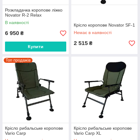
Розкладачка коропове ліжко
Novator R-2 Relax
В наявності
Крісло коропове Novator SF-1
6 950
Немає в наявності
₴
2 515
₴
Купити
Топ продажів
Крісло рибальське коропове
Крісло рибальське коропове
Vario Carp
Vario Carp XL