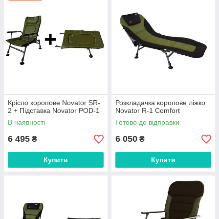
Крісло коропове Novator SR-
Розкладачка коропове ліжко
2 + Підставка Novator POD-1
Novator R-1 Comfort
В наявності
Готово до відправки
6 495
6 050
₴
₴
Купити
Купити