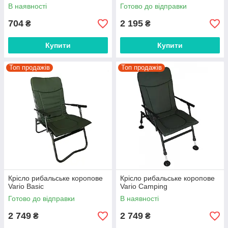
В наявності
Готово до відправки
704
2 195
₴
₴
Купити
Купити
Топ продажів
Топ продажів
Крісло рибальське коропове
Крісло рибальське коропове
Vario Basic
Vario Camping
Готово до відправки
В наявності
2 749
2 749
₴
₴