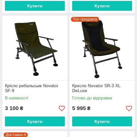
Купити
Купити
Топ продажів
Крісло рибальське Novator
Кресло Novator SR-3 XL
SF-9
DeLuxe
В наявності
Готово до відправки
3 100
5 995
₴
₴
Купити
Купити
Доставка б