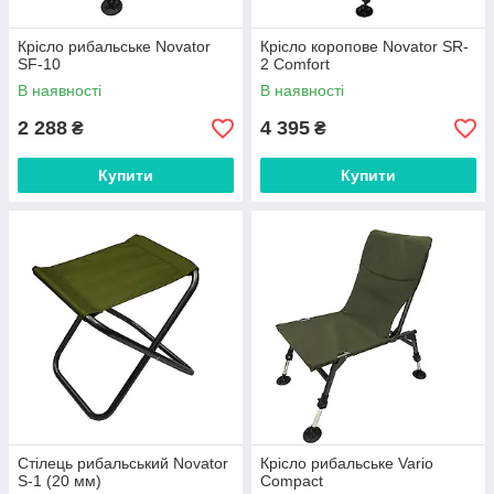
Крісло рибальське Novator
Крісло коропове Novator SR-
SF-10
2 Comfort
В наявності
В наявності
2 288
4 395
₴
₴
Купити
Купити
Стілець рибальський Novator
Крісло рибальське Vario
S-1 (20 мм)
Compact