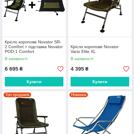
Крісло коропове Novator SR-
2 Comfort + підставка Novator
Крісло коропове Novator
POD-1 Comfort
Vario Elite XL
В наявності
В наявності
6 695
4 395
₴
₴
Купити
Купити
Топ продажів
Новинка