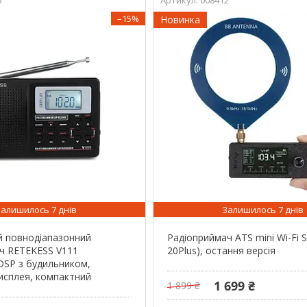
–15%
Новинка
Залишилось 7 днів
Залишилось 7 днів
 повнодіапазонний
Радіоприймач ATS mini Wi-Fi S
ч RETEKESS V111
20Plus), остання версія
SP з будильником,
дисплея, компактний
1 699 ₴
1 899 ₴