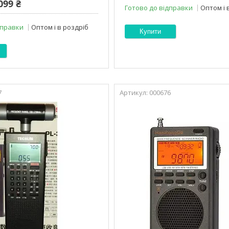
099 ₴
Готово до відправки
Оптом і 
дправки
Оптом і в роздріб
Купити
7
000676