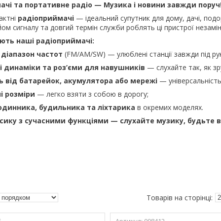
ачі та портативне радіо — Музика і новини завжди поруч
актні
радіоприймачі
— ідеальний супутник для дому, дачі, подо
йом сигналу та довгий термін служби роблять ці пристрої незамі
ють наші радіоприймачі:
діапазон частот
(FM/AM/SW) — улюблені станції завжди під ру
і динаміки та роз’єми для навушників
— слухайте так, як зр
 від батарейок, акумулятора або мережі
— універсальність
і розміри
— легко взяти з собою в дорогу;
годинника, будильника та ліхтарика
в окремих моделях.
сику з сучасними функціями — слухайте музику, будьте в
5
008412