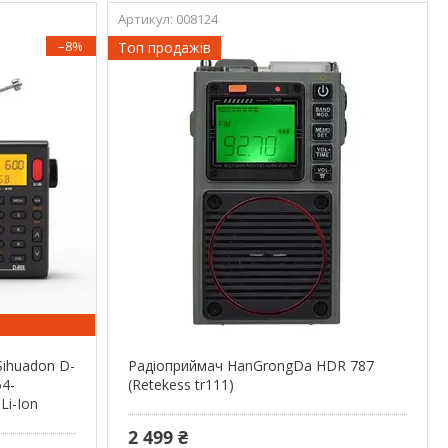
008124
–8%
Топ продажів
ihuadon D-
Радіоприймач HanGrongDa HDR 787
64-
(Retekess tr111)
Li-Ion
2 499 ₴