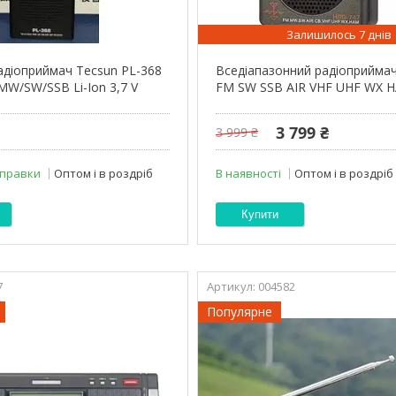
Залишилось 7 днів
діоприймач Tecsun PL-368
Вседіапазонний радіоприйма
W/SW/SSB Li-Ion 3,7 V
FM SW SSB AIR VHF UHF WX 
3 799 ₴
3 999 ₴
дправки
Оптом і в роздріб
В наявності
Оптом і в роздріб
Купити
7
004582
Популярне