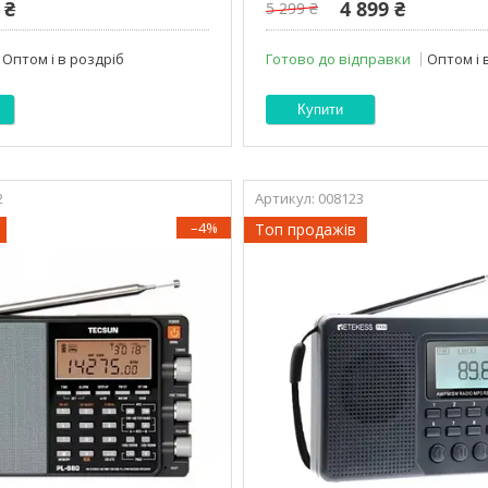
 ₴
4 899 ₴
5 299 ₴
Оптом і в роздріб
Готово до відправки
Оптом і 
Купити
2
008123
–4%
Топ продажів