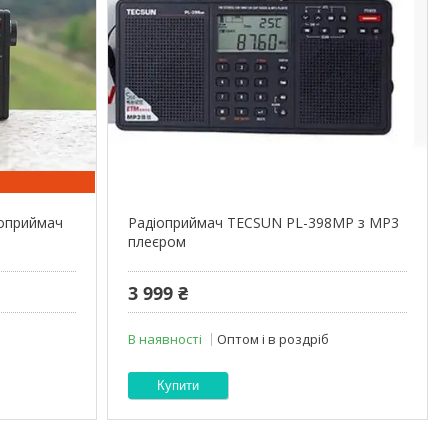
іоприймач
Радіоприймач TECSUN PL-398MP з MP3
плеєром
3 999 ₴
В наявності
Оптом і в роздріб
Купити