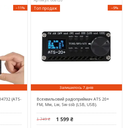
–11%
–9%
Топ продаж
Залишилось 7 днів
I4732 (ATS-
Всехвильовий радіоприймач ATS 20+
FM, Mw, Lw, Sw-ssb (LSB, USB).
1 599 ₴
1 749 ₴