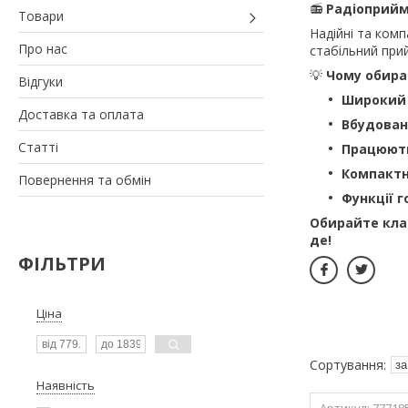
📻
Радіоприйм
Товари
Надійні та комп
Про нас
стабільний при
💡
Чому обира
Відгуки
Широкий 
Доставка та оплата
Вбудован
Статті
Працюють
Компактн
Повернення та обмін
Функції 
Обирайте кла
де!
ФІЛЬТРИ
Ціна
Наявність
77718