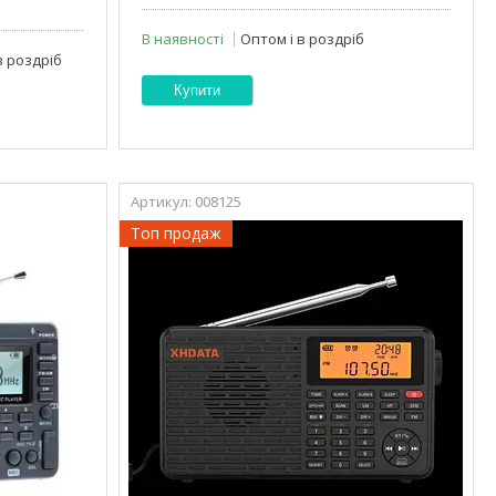
В наявності
Оптом і в роздріб
в роздріб
Купити
008125
Топ продаж