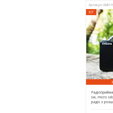
00811
ХІТ
Радіоприйма
sw, micro sd
радіо з роз