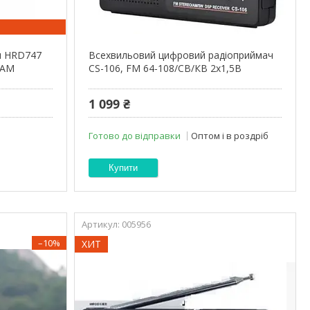
ч HRD747
Всехвильовий цифровий радіоприймач
HAM
CS-106, FM 64-108/СВ/КВ 2x1,5В
1 099 ₴
Готово до відправки
Оптом і в роздріб
Купити
005956
–10%
ХИТ