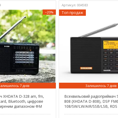
9
004583
–20%
Топ продаж
Залишилось 7 днів
Залишилось 7 днів
ч XHDATA D-328 am, fm,
Всехвильовий радіоприймач S
card, Bluetooth, цифрове
808 (XHDATA D-808), DSP FM
ширеним діапазоном ФМ
108/SW/LW/AIR/SSB/LSB, RDS 