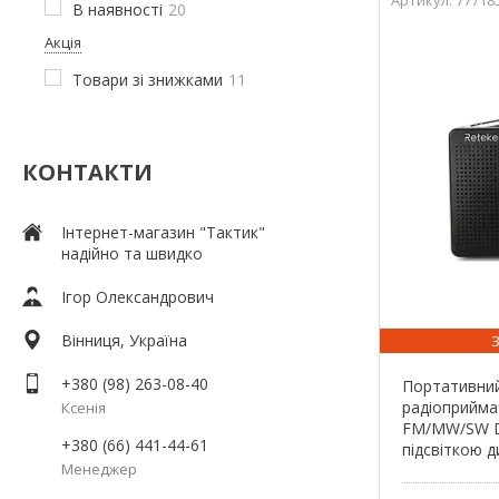
В наявності
20
Акція
Товари зі знижками
11
КОНТАКТИ
Інтернет-магазин "Тактик"
надійно та швидко
Ігор Олександрович
Вінниця, Україна
+380 (98) 263-08-40
Портативний
радіоприйма
Ксенія
FM/MW/SW D
+380 (66) 441-44-61
підсвіткою 
Менеджер