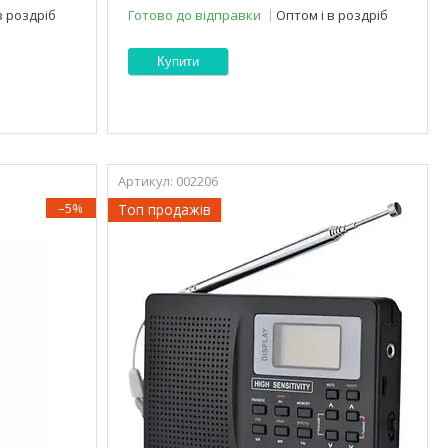
в роздріб
Готово до відправки
Оптом і в роздріб
Купити
002206
–5%
Топ продажів