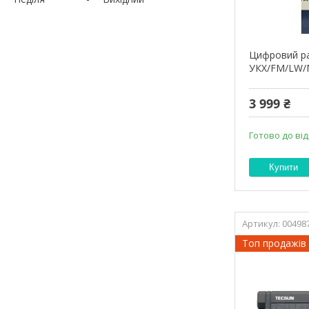
Цифровий ра
УКХ/FM/LW/M
3 999 ₴
Готово до ві
Купити
00498
Топ продажів