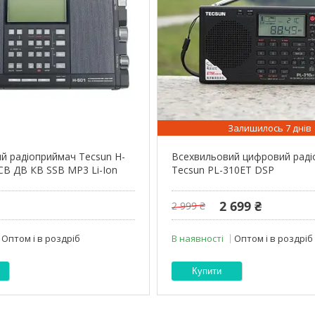
Залишилось 7 днів
й радіоприймач Tecsun H-
Всехвильовий цифровий рад
СВ ДВ КВ SSB MP3 Li-Ion
Tecsun PL-310ET DSP
2 699 ₴
2 999 ₴
Оптом і в роздріб
В наявності
Оптом і в роздріб
Купити