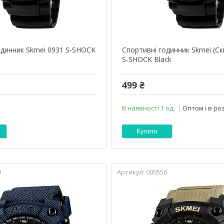
одинник Skmei 0931 S-SHOCK
Спортивні годинник Skmei (Ск
S-SHOCK Black
499 ₴
В наявності 1 од.
Оптом і в ро
Купити
3
000556