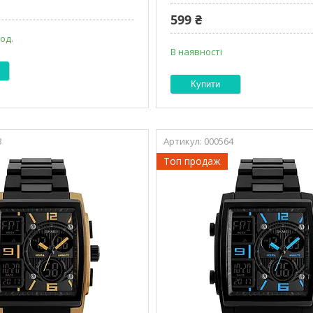
599 ₴
 од.
В наявності
Купити
3
000564
Топ продаж