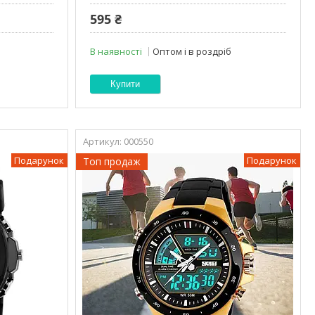
595 ₴
В наявності
Оптом і в роздріб
Купити
000550
Подарунок
Подарунок
Топ продаж