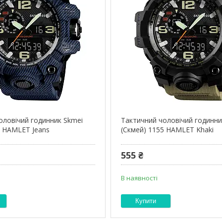
оловічий годинник Skmei
Тактичний чоловічий годинни
5 HAMLET Jeans
(Скмей) 1155 HAMLET Khaki
555 ₴
В наявності
Купити