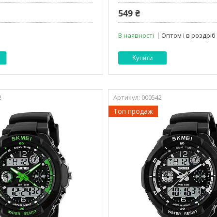
549 ₴
В наявності
Оптом і в роздріб
Купити
2
000542
Топ продаж