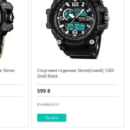
к Skmei
Спортивні годинник Skmei(Скмей) 1283
Disel Black
599 ₴
В наявності
Купити