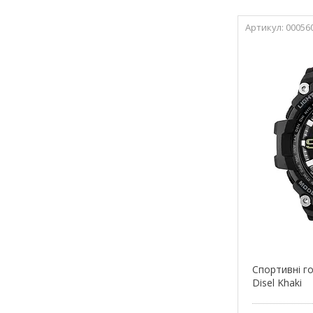
00056
Спортивні г
Disel Khaki