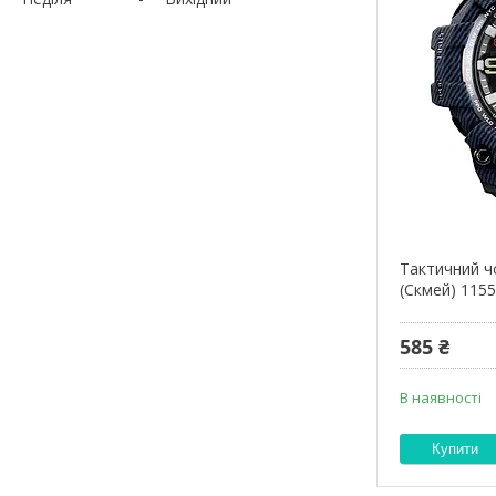
Тактичний ч
(Скмей) 115
585 ₴
В наявності
Купити