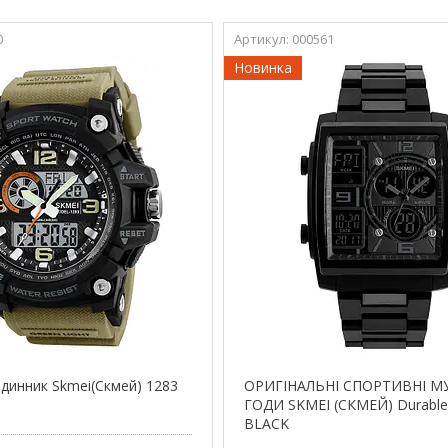
0
000561
Новинка
одинник Skmei(Скмей) 1283
ОРИГІНАЛЬНІ СПОРТИВНІ МУ
ГОДИ SKMEI (СКМЕЙ) Durable
BLACK