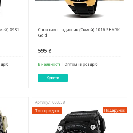
мей) 0931
Спортивні годинник (Скмей) 1016 SHARK
Gold
595 ₴
здріб
В наявності
Оптом і в роздріб
Купити
000558
Подарунок
Топ продаж