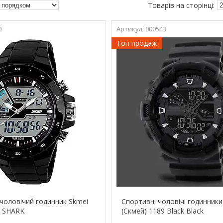
0
000543
Топ продаж
чоловічий годинник Skmei
Спортивні чоловічі годинники
6 SHARK
(Скмей) 1189 Black Black