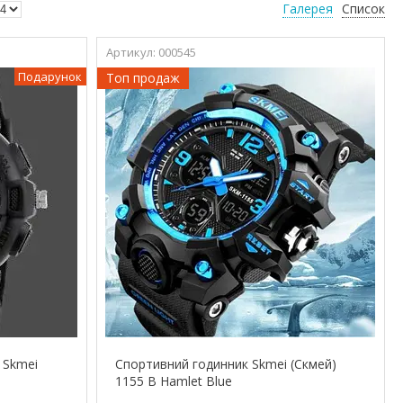
Галерея
Список
000545
Подарунок
Топ продаж
 Skmei
Спортивний годинник Skmei (Скмей)
1155 В Hamlet Blue