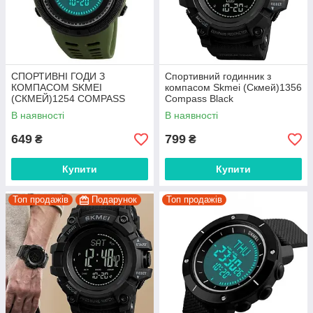
СПОРТИВНІ ГОДИ З
Cпортивний годинник з
КОМПАСОМ SKMEI
компасом Skmei (Скмей)1356
(СКМЕЙ)1254 COMPASS
Compass Black
Green
В наявності
В наявності
649
799
₴
₴
Купити
Купити
Топ продажів
Подарунок
Топ продажів