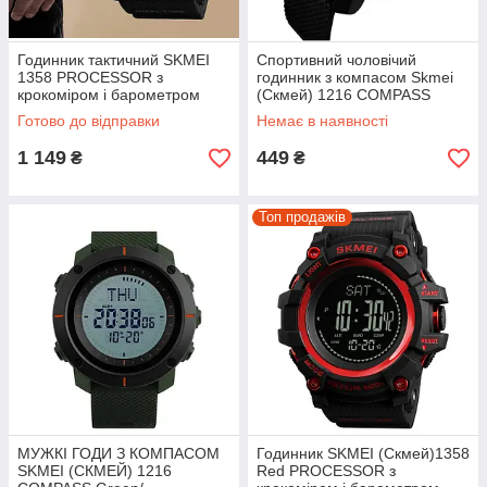
Годинник тактичний SKMEI
Cпортивний чоловічий
1358 PROCESSOR з
годинник з компасом Skmei
крокоміром і барометром
(Скмей) 1216 COMPASS
Black
Готово до відправки
Немає в наявності
1 149
449
₴
₴
Топ продажів
МУЖКІ ГОДИ З КОМПАСОМ
Годинник SKMEI (Скмей)1358
SKMEI (СКМЕЙ) 1216
Red PROCESSOR з