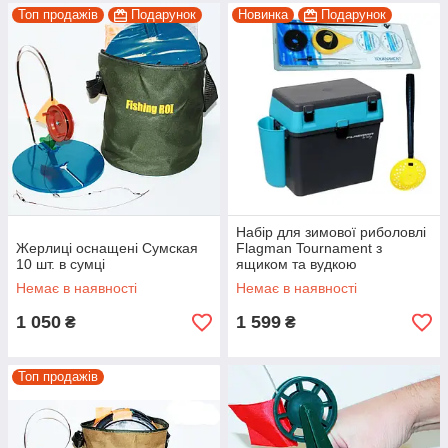
Топ продажів
Подарунок
Новинка
Подарунок
Набір для зимової риболовлі
Жерлиці оснащені Сумская
Flagman Tournament з
10 шт. в сумці
ящиком та вудкою
Немає в наявності
Немає в наявності
1 050
1 599
₴
₴
Топ продажів