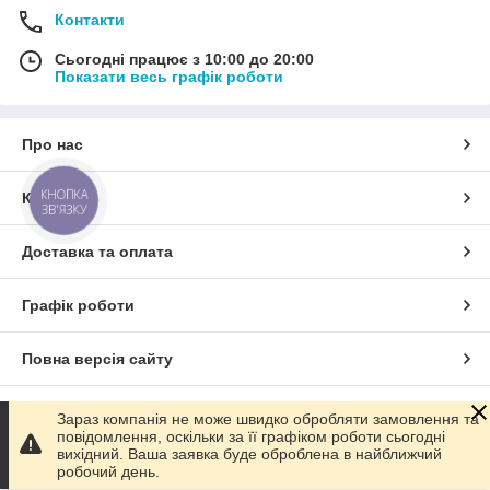
Дочекайтеся, поки котушка зупиниться. Витримайте
Контакти
паузу 5-10 секунд і після цього підсікайте. Пам'ятайте,
що щука спочатку бере живця в рот і відходить від
Сьогодні працює з 10:00 до 20:00
Показати весь графік роботи
місця, зупиняється, перевертає живця і після цього
ковтає. Якщо ви зробите підсічку під час вимотування
волосіні, є велика ймовірність, що риба виплюне
Про нас
добичу та втече
КНОПКА
Контакти
ЗВ'ЯЗКУ
Доставка та оплата
Графік роботи
Повна версія сайту
Сайт створено на маркетплейсі
Prom.ua
Зараз компанія не може швидко обробляти замовлення та
повідомлення, оскільки за її графіком роботи сьогодні
вихідний. Ваша заявка буде оброблена в найближчий
Політика конфіденційності
робочий день.