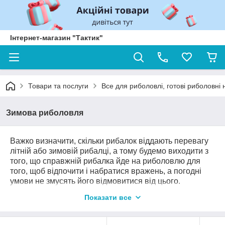
Інтернет-магазин "Тактик"
Товари та послуги
Все для риболовлі, готові риболовні
Зимова риболовля
Важко визначити, скільки рибалок віддають перевагу
літній або зимовій рибалці, а тому будемо виходити з
того, що справжній рибалка йде на риболовлю для
того, щоб відпочити і набратися вражень, а погодні
умови не змусять його відмовитися від цього.
Зимовий період року дає рибалці можливість
Показати все
дістатися до раніше недоступних місць. При цьому,
якщо знати звички риби та місця її скупчення, то ніякі
труднощі зимового лову (мороз і т. д.) не зіпсують вам