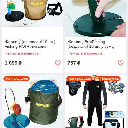
Жерлиці (основлені 10 шт.)
Жерлиці BratFishing
Fishing ROI + ліхтарик
(бездогані) 10 шт. у сумці
Немає в наявності
Немає в наявності
1 099
757
₴
₴
Топ продажів
Топ продажів
Подарунок