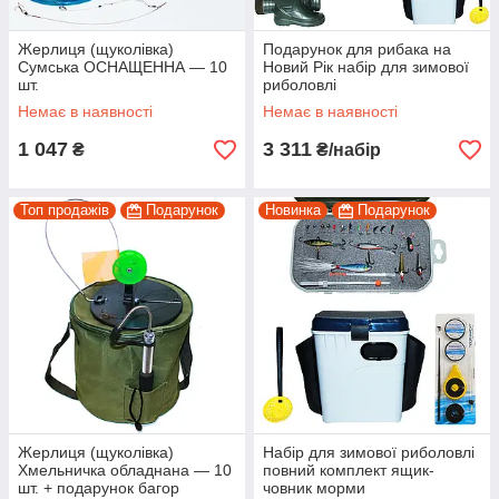
Жерлиця (щуколівка)
Подарунок для рибака на
Сумська ОСНАЩЕННА — 10
Новий Рік набір для зимової
шт.
риболовлі
Немає в наявності
Немає в наявності
1 047
3 311
₴
₴/набір
Топ продажів
Подарунок
Новинка
Подарунок
Жерлиця (щуколівка)
Набір для зимової риболовлі
Хмельничка обладнана — 10
повний комплект ящик-
шт. + подарунок багор
човник морми