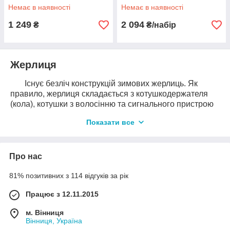
Немає в наявності
Немає в наявності
1 249
2 094
₴
₴/набір
Жерлиця
Існує безліч конструкцій зимових жерлиць. Як
правило, жерлиця складається з котушкодержателя
(кола), котушки з волосінню та сигнального пристрою
із прапорцем. Жерлиця встановлюється поверх лунки.
Показати все
На котушку намотується волосінь з повідцем та гачком
на кінці. На гачок чіпляється живець і опускається в
лунку. Прапорець зачіпляється під котушку таким
чином, щоб котушка не дозволяла йому прийняти
Про нас
вертикальне положення. Коли хижак хапає живця й
тягне волосінь, котушка починає обертатися і
81% позитивних з 114 відгуків за рік
прапорець вискакує, приймаючи вертикальне
Працює з 12.11.2015
положення. Рибалка, побачивши піднятий прапорець,
біжить до жерлиці і підсікає хижака, щоб гачок міцно
м. Вінниця
засів у його щелепах.
Вінниця, Україна
При цьому не варто поспішати з підсіканням!!!